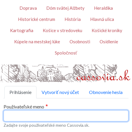
Skočiť na hlavný obsah
Témy
Doprava
Dóm svätej Alžbety
Heraldika
Historické centrum
História
Hlavná ulica
Kartografia
Košice v stredoveku
Košické kroniky
Kúpele na mestskej lúke
Osobnosti
Osídlenie
Spoločnosť
Primárne karty
Prihlásenie
Vytvoriť nový účet
Obnovenie hesla
Používateľské meno
Zadajte svoje používateľské meno Cassovia.sk.