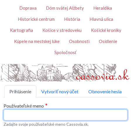
Skočiť na hlavný obsah
Témy
Doprava
Dóm svätej Alžbety
Heraldika
Historické centrum
História
Hlavná ulica
Kartografia
Košice v stredoveku
Košické kroniky
Kúpele na mestskej lúke
Osobnosti
Osídlenie
Spoločnosť
Primárne karty
Prihlásenie
Vytvoriť nový účet
Obnovenie hesla
Používateľské meno
Zadajte svoje používateľské meno Cassovia.sk.