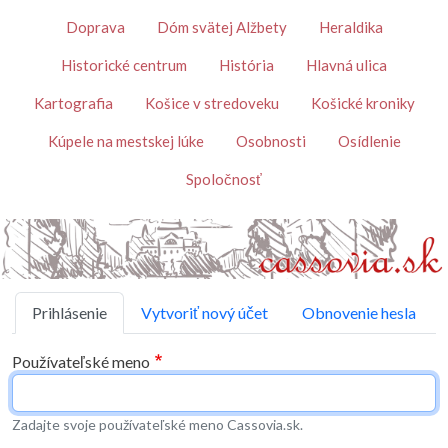
Skočiť na hlavný obsah
Témy
Doprava
Dóm svätej Alžbety
Heraldika
Historické centrum
História
Hlavná ulica
Kartografia
Košice v stredoveku
Košické kroniky
Kúpele na mestskej lúke
Osobnosti
Osídlenie
Spoločnosť
Primárne karty
Prihlásenie
Vytvoriť nový účet
Obnovenie hesla
Používateľské meno
Zadajte svoje používateľské meno Cassovia.sk.