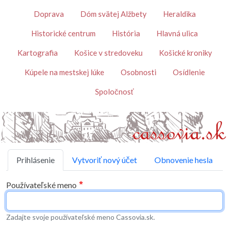
Skočiť na hlavný obsah
Témy
Doprava
Dóm svätej Alžbety
Heraldika
Historické centrum
História
Hlavná ulica
Kartografia
Košice v stredoveku
Košické kroniky
Kúpele na mestskej lúke
Osobnosti
Osídlenie
Spoločnosť
Primárne karty
Prihlásenie
Vytvoriť nový účet
Obnovenie hesla
Používateľské meno
Zadajte svoje používateľské meno Cassovia.sk.