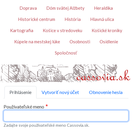
Skočiť na hlavný obsah
Témy
Doprava
Dóm svätej Alžbety
Heraldika
Historické centrum
História
Hlavná ulica
Kartografia
Košice v stredoveku
Košické kroniky
Kúpele na mestskej lúke
Osobnosti
Osídlenie
Spoločnosť
Primárne karty
Prihlásenie
Vytvoriť nový účet
Obnovenie hesla
Používateľské meno
Zadajte svoje používateľské meno Cassovia.sk.