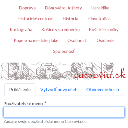
Skočiť na hlavný obsah
Témy
Doprava
Dóm svätej Alžbety
Heraldika
Historické centrum
História
Hlavná ulica
Kartografia
Košice v stredoveku
Košické kroniky
Kúpele na mestskej lúke
Osobnosti
Osídlenie
Spoločnosť
Primárne karty
Prihlásenie
Vytvoriť nový účet
Obnovenie hesla
Používateľské meno
Zadajte svoje používateľské meno Cassovia.sk.