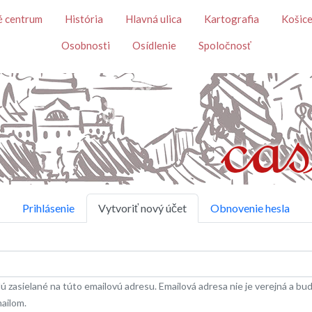
Skočiť na hlavný obsah
é centrum
História
Hlavná ulica
Kartografia
Košice
Osobnosti
Osídlenie
Spoločnosť
Prihlásenie
Vytvoriť nový účet
Obnovenie hesla
 zasielané na túto emailovú adresu. Emailová adresa nie je verejná a bude
mailom.