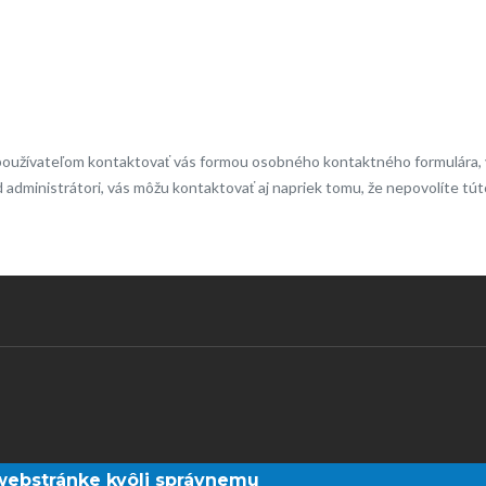
používateľom kontaktovať vás formou osobného kontaktného formulára, v 
ad administrátori, vás môžu kontaktovať aj napriek tomu, že nepovolíte tút
webstránke kvôli správnemu