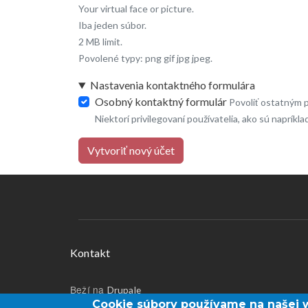
Your virtual face or picture.
Iba jeden súbor.
2 MB limit.
Povolené typy: png gif jpg jpeg.
Nastavenia kontaktného formulára
Osobný kontaktný formulár
Povoliť ostatným 
Niektorí privilegovaní používatelia, ako sú napríkl
Vytvoriť nový účet
Menu v päte
Kontakt
Beží na
Drupale
Cookie súbory používame na našej 