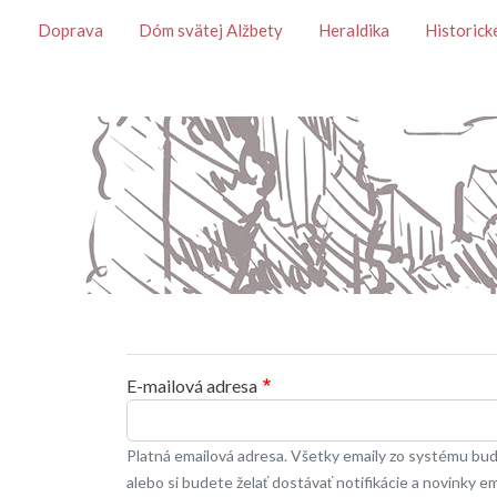
Témy
Doprava
Dóm svätej Alžbety
Heraldika
Historick
Primárne karty
E-mailová adresa
Platná emailová adresa. Všetky emaily zo systému budú
alebo si budete želať dostávať notifikácie a novinky e