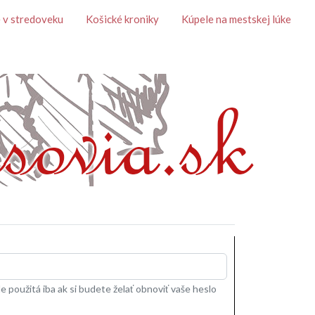
 v stredoveku
Košické kroniky
Kúpele na mestskej lúke
 použitá iba ak si budete želať obnoviť vaše heslo