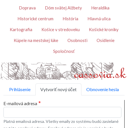
Skočiť na hlavný obsah
Témy
Doprava
Dóm svätej Alžbety
Heraldika
Historické centrum
História
Hlavná ulica
Kartografia
Košice v stredoveku
Košické kroniky
Kúpele na mestskej lúke
Osobnosti
Osídlenie
Spoločnosť
Primárne karty
Prihlásenie
Vytvoriť nový účet
Obnovenie hesla
E-mailová adresa
Platná emailová adresa. Všetky emaily zo systému budú zasielané