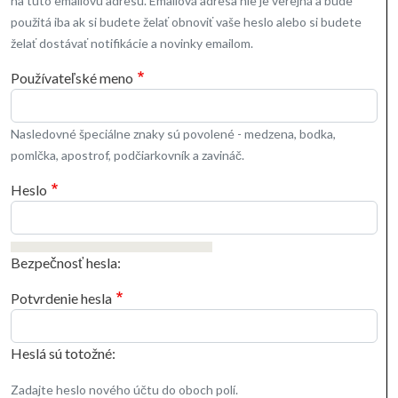
na túto emailovú adresu. Emailová adresa nie je verejná a bude
použitá iba ak si budete želať obnoviť vaše heslo alebo si budete
želať dostávať notifikácie a novinky emailom.
Používateľské meno
Nasledovné špeciálne znaky sú povolené - medzena, bodka,
pomlčka, apostrof, podčiarkovník a zavináč.
Heslo
Bezpečnosť hesla:
Potvrdenie hesla
Heslá sú totožné:
Zadajte heslo nového účtu do oboch polí.