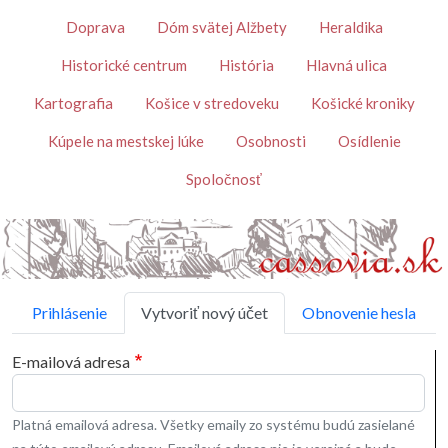
Skočiť na hlavný obsah
Témy
Doprava
Dóm svätej Alžbety
Heraldika
Historické centrum
História
Hlavná ulica
Kartografia
Košice v stredoveku
Košické kroniky
Kúpele na mestskej lúke
Osobnosti
Osídlenie
Spoločnosť
Primárne karty
Prihlásenie
Vytvoriť nový účet
Obnovenie hesla
E-mailová adresa
Platná emailová adresa. Všetky emaily zo systému budú zasielané