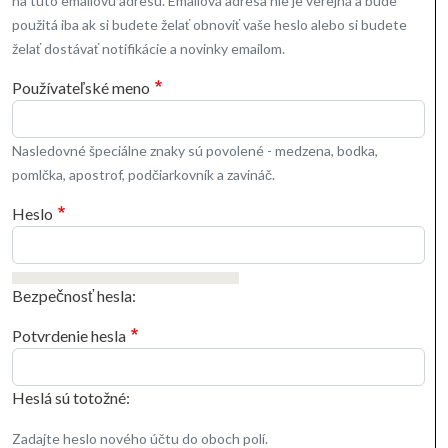
na túto emailovú adresu. Emailová adresa nie je verejná a bude
použitá iba ak si budete želať obnoviť vaše heslo alebo si budete
želať dostávať notifikácie a novinky emailom.
Používateľské meno
Nasledovné špeciálne znaky sú povolené - medzena, bodka,
pomlčka, apostrof, podčiarkovník a zavináč.
Heslo
Bezpečnosť hesla:
Potvrdenie hesla
Heslá sú totožné:
Zadajte heslo nového účtu do oboch polí.