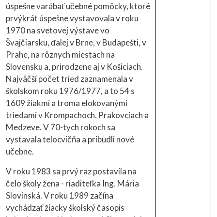
úspešne varábať učebné pomôcky, ktoré
prvýkrát úspešne vystavovala v roku
1970 na svetovej výstave vo
Švajčiarsku, ďalej v Brne, v Budapešti, v
Prahe, na rôznych miestach na
Slovensku a, prirodzene aj v Košiciach.
Najväčší počet tried zaznamenala v
školskom roku 1976/1977, a to 54 s
1609 žiakmi a troma elokovanými
triedami v Krompachoch, Prakovciach a
Medzeve. V 70-tych rokoch sa
vystavala telocvičňa a pribudli nové
učebne.
V roku 1983 sa prvý raz postavila na
čelo školy žena - riaditeľka Ing. Mária
Slovinská. V roku 1989 začína
vychádzať žiacky školský časopis