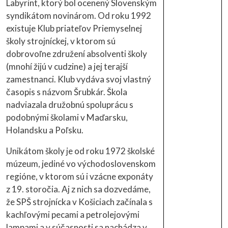
Labyrint, ktorý bol ocenený Slovenským
syndikátom novinárom. Od roku 1992
existuje Klub priateľov Priemyselnej
školy strojníckej, v ktorom sú
dobrovoľne združení absolventi školy
(mnohí žijú v cudzine) a jej terajší
zamestnanci. Klub vydáva svoj vlastný
časopis s názvom Šrubkár. Škola
nadviazala družobnú spoluprácu s
podobnými školami v Maďarsku,
Holandsku a Poľsku.
Unikátom školy je od roku 1972 školské
múzeum, jediné vo východoslovenskom
regióne, v ktorom sú i vzácne exponáty
z 19. storočia. Aj z nich sa dozvedáme,
že SPŠ strojnícka v Košiciach začínala s
kachľovými pecami a petrolejovými
lampami a v súčasnosti sa nachádza v