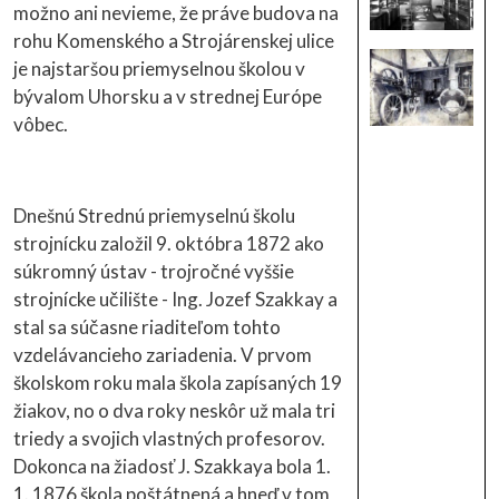
možno ani nevieme, že práve budova na
rohu Komenského a Strojárenskej ulice
je najstaršou priemyselnou školou v
bývalom Uhorsku a v strednej Európe
vôbec.
Dnešnú Strednú priemyselnú školu
strojnícku založil 9. októbra 1872 ako
súkromný ústav - trojročné vyššie
strojnícke učilište - Ing. Jozef Szakkay a
stal sa súčasne riaditeľom tohto
vzdelávancieho zariadenia. V prvom
školskom roku mala škola zapísaných 19
žiakov, no o dva roky neskôr už mala tri
triedy a svojich vlastných profesorov.
Dokonca na žiadosť J. Szakkaya bola 1.
1. 1876 škola poštátnená a hneď v tom