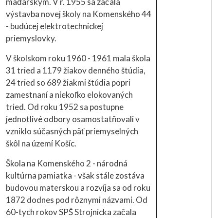
maďarským. V r. 1955 sa začala
výstavba novej školy na Komenského 44
- budúcej elektrotechnickej
priemyslovky.
V školskom roku 1960 - 1961 mala škola
31 tried a 1179 žiakov denného štúdia,
24 tried so 689 žiakmi štúdia popri
zamestnaní a niekoľko elokovaných
tried. Od roku 1952 sa postupne
jednotlivé odbory osamostatňovali v
vzniklo súčasných päť priemyselných
škôl na území Košíc.
Škola na Komenského 2 - národná
kultúrna pamiatka - však stále zostáva
budovou materskou a rozvíja sa od roku
1872 dodnes pod rôznymi názvami. Od
60-tych rokov SPŠ Strojnícka začala