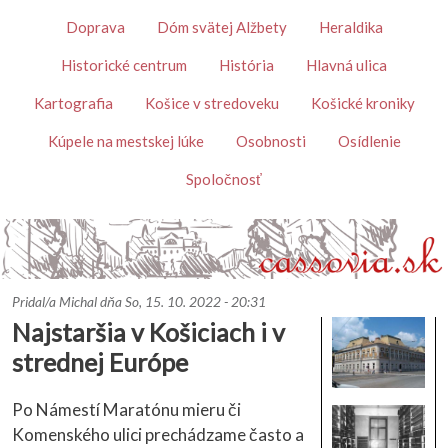
Skočiť na hlavný obsah
Témy
Doprava
Dóm svätej Alžbety
Heraldika
Historické centrum
História
Hlavná ulica
Kartografia
Košice v stredoveku
Košické kroniky
Kúpele na mestskej lúke
Osobnosti
Osídlenie
Spoločnosť
Pridal/a
Michal
dňa
So, 15. 10. 2022 - 20:31
Najstaršia v Košiciach i v
strednej Európe
Po Námestí Maratónu mieru či
Komenského ulici prechádzame často a