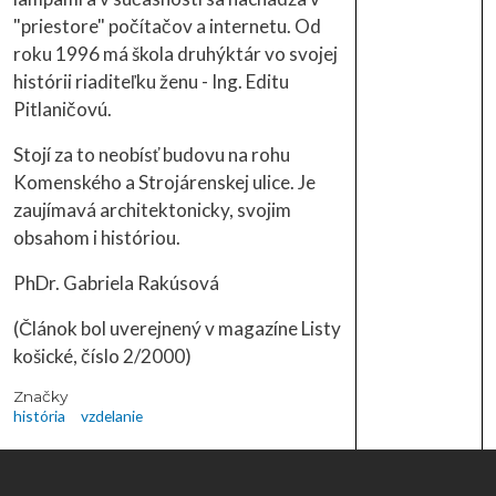
"priestore" počítačov a internetu. Od
roku 1996 má škola druhýktár vo svojej
histórii riaditeľku ženu - Ing. Editu
Pitlaničovú.
Stojí za to neobísť budovu na rohu
Komenského a Strojárenskej ulice. Je
zaujímavá architektonicky, svojim
obsahom i históriou.
PhDr. Gabriela Rakúsová
(Článok bol uverejnený v magazíne Listy
košické, číslo 2/2000)
Značky
história
vzdelanie