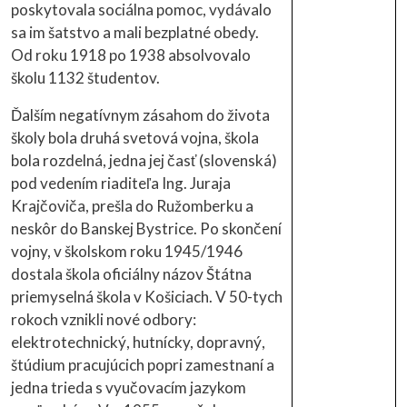
poskytovala sociálna pomoc, vydávalo
sa im šatstvo a mali bezplatné obedy.
Od roku 1918 po 1938 absolvovalo
školu 1132 študentov.
Ďalším negatívnym zásahom do života
školy bola druhá svetová vojna, škola
bola rozdelná, jedna jej časť (slovenská)
pod vedením riaditeľa Ing. Juraja
Krajčoviča, prešla do Ružomberku a
neskôr do Banskej Bystrice. Po skončení
vojny, v školskom roku 1945/1946
dostala škola oficiálny názov Štátna
priemyselná škola v Košiciach. V 50-tych
rokoch vznikli nové odbory:
elektrotechnický, hutnícky, dopravný,
štúdium pracujúcich popri zamestnaní a
jedna trieda s vyučovacím jazykom