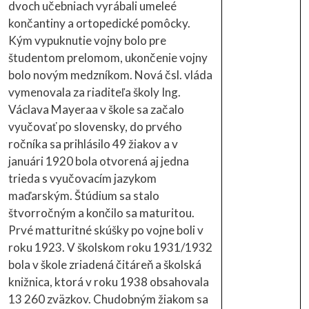
dvoch učebniach vyrábali umeleé
končantiny a ortopedické pomôcky.
Kým vypuknutie vojny bolo pre
študentom prelomom, ukončenie vojny
bolo novým medzníkom. Nová čsl. vláda
vymenovala za riaditeľa školy Ing.
Václava Mayeraa v škole sa začalo
vyučovať po slovensky, do prvého
ročníka sa prihlásilo 49 žiakov a v
januári 1920 bola otvorená aj jedna
trieda s vyučovacím jazykom
maďarským. Štúdium sa stalo
štvorročným a končilo sa maturitou.
Prvé matturitné skúšky po vojne boli v
roku 1923. V školskom roku 1931/1932
bola v škole zriadená čitáreň a školská
knižnica, ktorá v roku 1938 obsahovala
13 260 zväzkov. Chudobným žiakom sa