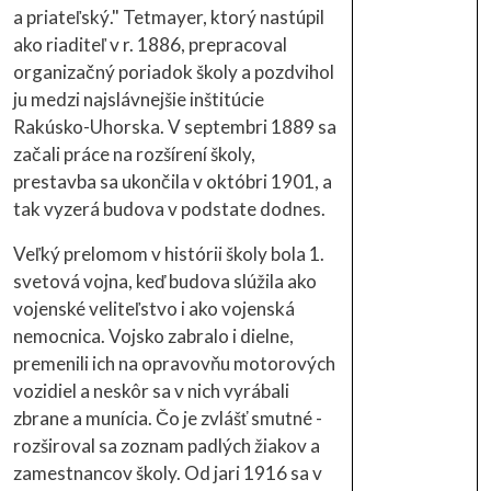
a priateľský." Tetmayer, ktorý nastúpil
ako riaditeľ v r. 1886, prepracoval
organizačný poriadok školy a pozdvihol
ju medzi najslávnejšie inštitúcie
Rakúsko-Uhorska. V septembri 1889 sa
začali práce na rozšírení školy,
prestavba sa ukončila v októbri 1901, a
tak vyzerá budova v podstate dodnes.
Veľký prelomom v histórii školy bola 1.
svetová vojna, keď budova slúžila ako
vojenské veliteľstvo i ako vojenská
nemocnica. Vojsko zabralo i dielne,
premenili ich na opravovňu motorových
vozidiel a neskôr sa v nich vyrábali
zbrane a munícia. Čo je zvlášť smutné -
rozširoval sa zoznam padlých žiakov a
zamestnancov školy. Od jari 1916 sa v