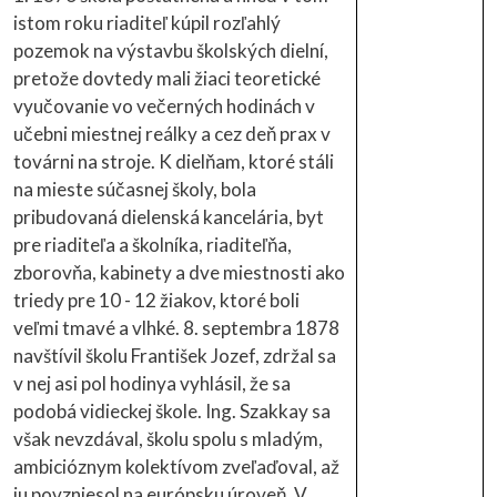
istom roku riaditeľ kúpil rozľahlý
pozemok na výstavbu školských dielní,
pretože dovtedy mali žiaci teoretické
vyučovanie vo večerných hodinách v
učebni miestnej reálky a cez deň prax v
továrni na stroje. K dielňam, ktoré stáli
na mieste súčasnej školy, bola
pribudovaná dielenská kancelária, byt
pre riaditeľa a školníka, riaditeľňa,
zborovňa, kabinety a dve miestnosti ako
triedy pre 10 - 12 žiakov, ktoré boli
veľmi tmavé a vlhké. 8. septembra 1878
navštívil školu František Jozef, zdržal sa
v nej asi pol hodinya vyhlásil, že sa
podobá vidieckej škole. Ing. Szakkay sa
však nevzdával, školu spolu s mladým,
ambicióznym kolektívom zveľaďoval, až
ju povzniesol na európsku úroveň. V