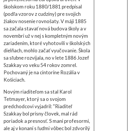
školskom roku 1880/1881 predpísal
(podľa vzorov z cudziny) pre svojich
žiakov nosenie rovnošaty. V máji 1885
sa začala stavať nová budova školy a v
novembri už v nej s kompletným novým
zariadením, ktoré vyhotovili v školských
dielňach, mohlo začať vyučovanie. Škola
sa sľubne rozvíjala, no v lete 1886 Jozef
Szakkay vo veku 54 rokov zomrel.
Pochovaný je na cintoríne Rozália v
Košiciach.
Novým riaditeľom sa stal Karol
Tetmayer, ktorý sa o svojom
predchodcovi vyjadril: "Riaditeľ
Szakkay bol prísny človek, mal rád
poriadok a presnosť. S mani profesormi,
ale aj v konaní s ľuďmi vôbec bol zdvorilý