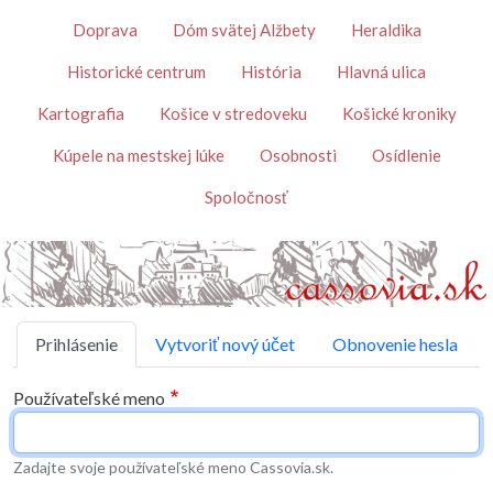
Skočiť na hlavný obsah
Témy
Doprava
Dóm svätej Alžbety
Heraldika
Historické centrum
História
Hlavná ulica
Kartografia
Košice v stredoveku
Košické kroniky
Kúpele na mestskej lúke
Osobnosti
Osídlenie
Spoločnosť
Primárne karty
Prihlásenie
Vytvoriť nový účet
Obnovenie hesla
Používateľské meno
Zadajte svoje používateľské meno Cassovia.sk.