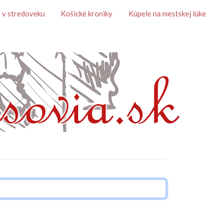
 v stredoveku
Košické kroniky
Kúpele na mestskej lúke