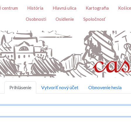
Skočiť na hlavný obsah
é centrum
História
Hlavná ulica
Kartografia
Košice
Osobnosti
Osídlenie
Spoločnosť
Prihlásenie
Vytvoriť nový účet
Obnovenie hesla