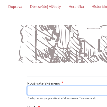
Témy
Doprava
Dóm svätej Alžbety
Heraldika
Historick
Primárne karty
Používateľské meno
Zadajte svoje používateľské meno Cassovia.sk.