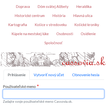
Skočiť na hlavný obsah
Témy
Doprava
Dóm svätej Alžbety
Heraldika
Historické centrum
História
Hlavná ulica
Kartografia
Košice v stredoveku
Košické kroniky
Kúpele na mestskej lúke
Osobnosti
Osídlenie
Spoločnosť
Primárne karty
Prihlásenie
Vytvoriť nový účet
Obnovenie hesla
Používateľské meno
Zadajte svoje používateľské meno Cassovia.sk.