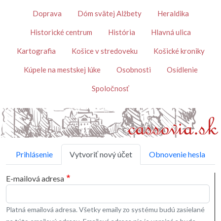
Skočiť na hlavný obsah
Témy
Doprava
Dóm svätej Alžbety
Heraldika
Historické centrum
História
Hlavná ulica
Kartografia
Košice v stredoveku
Košické kroniky
Kúpele na mestskej lúke
Osobnosti
Osídlenie
Spoločnosť
Primárne karty
Prihlásenie
Vytvoriť nový účet
Obnovenie hesla
E-mailová adresa
Platná emailová adresa. Všetky emaily zo systému budú zasielané