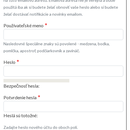
na túto emailovú adresu. Emailová adresa nie je verejná a bude
použitá iba ak si budete želať obnoviť vaše heslo alebo si budete
želať dostávať notifikácie a novinky emailom.
Používateľské meno
Nasledovné špeciálne znaky sú povolené - medzena, bodka,
pomlčka, apostrof, podčiarkovník a zavináč.
Heslo
Bezpečnosť hesla:
Potvrdenie hesla
Heslá sú totožné:
Zadajte heslo nového účtu do oboch polí.