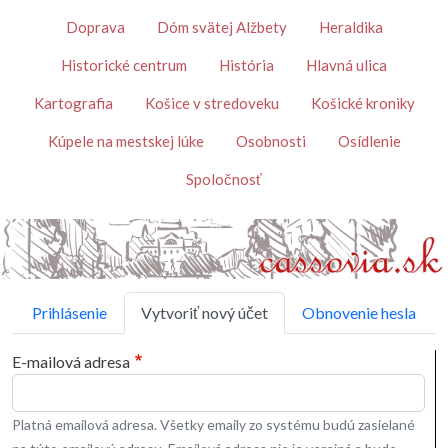
Skočiť na hlavný obsah
Témy
Doprava
Dóm svätej Alžbety
Heraldika
Historické centrum
História
Hlavná ulica
Kartografia
Košice v stredoveku
Košické kroniky
Kúpele na mestskej lúke
Osobnosti
Osídlenie
Spoločnosť
Primárne karty
Prihlásenie
Vytvoriť nový účet
Obnovenie hesla
E-mailová adresa
Platná emailová adresa. Všetky emaily zo systému budú zasielané