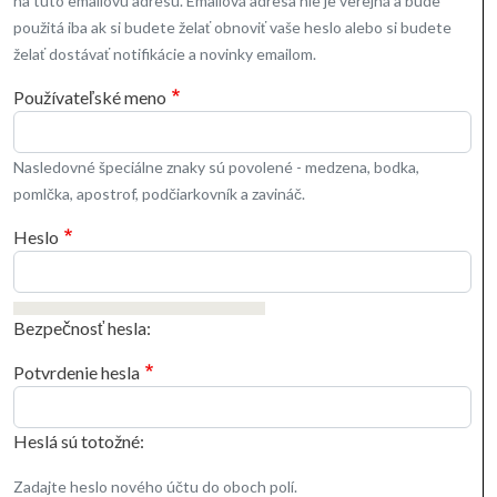
na túto emailovú adresu. Emailová adresa nie je verejná a bude
použitá iba ak si budete želať obnoviť vaše heslo alebo si budete
želať dostávať notifikácie a novinky emailom.
Používateľské meno
Nasledovné špeciálne znaky sú povolené - medzena, bodka,
pomlčka, apostrof, podčiarkovník a zavináč.
Heslo
Bezpečnosť hesla:
Potvrdenie hesla
Heslá sú totožné:
Zadajte heslo nového účtu do oboch polí.