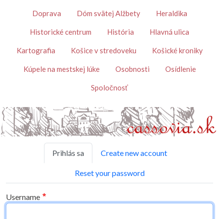
Skip to main content
Témy
Doprava
Dóm svätej Alžbety
Heraldika
Historické centrum
História
Hlavná ulica
Kartografia
Košice v stredoveku
Košické kroniky
Kúpele na mestskej lúke
Osobnosti
Osídlenie
Spoločnosť
Primary tabs
Prihlás sa
Create new account
Reset your password
Username