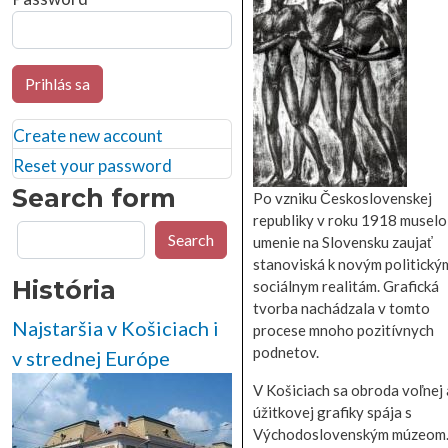
Prihlás sa
Create new account
Reset your password
Search form
Po vzniku Československej
republiky v roku 1918 muselo 
Search
Search
umenie na Slovensku zaujať
stanoviská k novým politický
História
sociálnym realitám. Grafická
tvorba nachádzala v tomto
Najstaršia v Košiciach i
procese mnoho pozitívnych
podnetov.
v strednej Európe
V Košiciach sa obroda voľnej 
úžitkovej grafiky spája s
Východoslovenským múzeom.