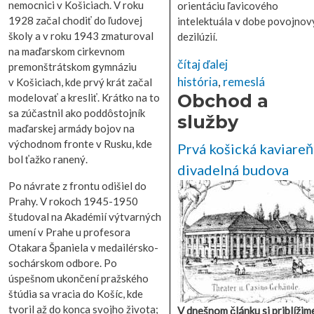
nemocnici v Košiciach. V roku
orientáciu ľavicového
1928 začal chodiť do ľudovej
intelektuála v dobe povojnov
školy a v roku 1943 zmaturoval
dezilúzií.
na maďarskom cirkevnom
čítaj ďalej
premonštrátskom gymnáziu
história
,
remeslá
v Košiciach, kde prvý krát začal
Obchod a
modelovať a kresliť. Krátko na to
sa zúčastnil ako poddôstojník
služby
maďarskej armády bojov na
východnom fronte v Rusku, kde
Prvá košická kaviareň
bol ťažko ranený.
divadelná budova
Po návrate z frontu odišiel do
Prahy. V rokoch 1945-1950
študoval na Akadémií výtvarných
umení v Prahe u profesora
Otakara Španiela v medailérsko-
sochárskom odbore. Po
úspešnom ukončení pražského
štúdia sa vracia do Košíc, kde
tvoril až do konca svojho života;
V dnešnom článku si priblížim