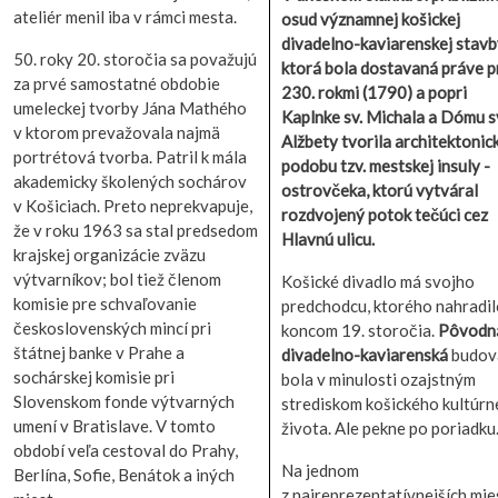
ateliér menil iba v rámci mesta.
osud významnej košickej
divadelno-kaviarenskej stavb
50. roky 20. storočia sa považujú
ktorá bola dostavaná práve p
za prvé samostatné obdobie
230. rokmi (1790) a popri
umeleckej tvorby Jána Mathého
Kaplnke sv. Michala a Dómu s
v ktorom prevažovala najmä
Alžbety tvorila architektonic
portrétová tvorba. Patril k mála
podobu tzv. mestskej insuly -
akademicky školených sochárov
ostrovčeka, ktorú vytváral
v Košiciach. Preto neprekvapuje,
rozdvojený potok tečúci cez
že v roku 1963 sa stal predsedom
Hlavnú ulicu.
krajskej organizácie zväzu
výtvarníkov; bol tiež členom
Košické divadlo má svojho
komisie pre schvaľovanie
predchodcu, ktorého nahradi
československých mincí pri
koncom 19. storočia.
Pôvodn
štátnej banke v Prahe a
divadelno-kaviarenská
budov
sochárskej komisie pri
bola v minulosti ozajstným
Slovenskom fonde výtvarných
strediskom košického kultúr
umení v Bratislave. V tomto
života. Ale pekne po poriadku.
období veľa cestoval do Prahy,
Na jednom
Berlína, Sofie, Benátok a iných
z najreprezentatívnejších mie