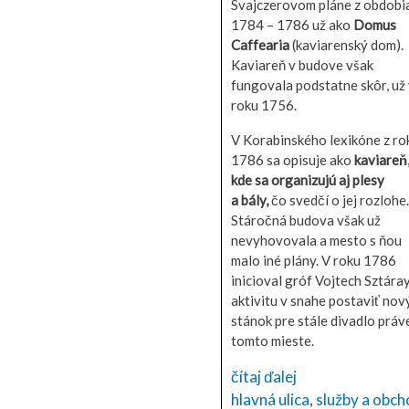
Svajczerovom pláne z obdobi
1784 – 1786 už ako
Domus
Caffearia
(kaviarenský dom).
Kaviareň v budove však
fungovala podstatne skôr, už
roku 1756.
V Korabinského lexikóne z ro
1786 sa opisuje ako
kaviareň
kde sa organizujú aj plesy
a bály,
čo svedčí o jej rozlohe.
Stáročná budova však už
nevyhovovala a mesto s ňou
malo iné plány. V roku 1786
inicioval gróf Vojtech Sztára
aktivitu v snahe postaviť nov
stánok pre stále divadlo práv
tomto mieste.
čítaj ďalej
hlavná ulica
,
služby a obc