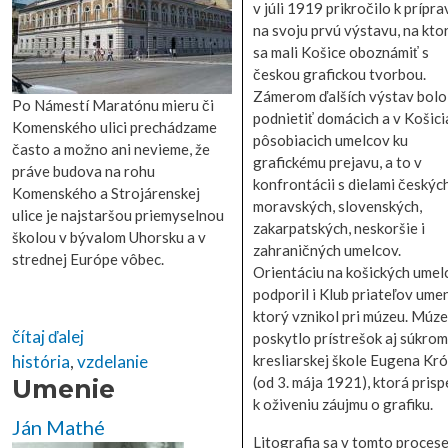
v júli 1919 prikročilo k prípr
na svoju prvú výstavu, na kto
sa mali Košice oboznámiť s
českou grafickou tvorbou.
Zámerom ďalších výstav bolo
Po Námestí Maratónu mieru či
podnietiť domácich a v Košici
Komenského ulici prechádzame
pôsobiacich umelcov ku
často a možno ani nevieme, že
grafickému prejavu, a to v
práve budova na rohu
konfrontácii s dielami českých
Komenského a Strojárenskej
moravských, slovenských,
ulice je najstaršou priemyselnou
zakarpatských, neskoršie i
školou v bývalom Uhorsku a v
zahraničných umelcov.
strednej Európe vôbec.
Orientáciu na košických umel
podporil i Klub priateľov umen
ktorý vznikol pri múzeu. Múz
čítaj ďalej
poskytlo prístrešok aj súkrom
kresliarskej škole Eugena Kr
história
,
vzdelanie
(od 3. mája 1921), ktorá prisp
Umenie
k oživeniu záujmu o grafiku.
Ján Mathé
Litografia sa v tomto proces