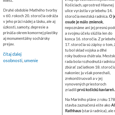
miest.
Košiciach, uprostred Hlavnej
Druhé obdobie Mathého tvorby
ulice vyrástla v priebehu 14.
v 60. rokoch 20. storočia odráža
storočia mestská radnica.
O j
v jeho práci nádej a lásku, ale aj
osude je málo zmienok
,
úzkosti, samoty, depresie a
nepoznáme ani jej presnú po
prináša okrem komornej plastiky
a svojmu účelu slúžila len do
aj monumentálny sochársky
konca 16. storočia. Z priebeh
prejav.
17. storočia sú zápisy o tom, 
tu bol sklad vojska a dlhé
čítaj ďalej
roky budova chátrala. Mests
osobnosti
,
umenie
rada bola rozhodnutá radnicu
zbúrať začiatkom 18. storočia
nakoniec ju však ponechali,
zrekonštruovali a v jej
vynovených priestoroch
zriadili
prvú košickú kaviareň.
Na Mariniho pláne z roku 178
stavba zaznačená ešte ako
Al
Rathhaus
(stará radnica), ale 