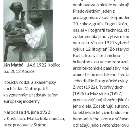
neobjavovala niekde na okraji
Predovšetkým jeden z
protagonistov košickej mode
20. rokov, grafik Eugen Krón,
našiel v litografii techniku, kt
zodpovedala jeho výtvarném
naturelu. V roku 1921 vytvori
cyklus 12 litografií Zo starýc
Košíc, ktorý s technickou
brilantnosťou vecne zobrazuj
Ján Mathé
14.6.1922 Košice –
architektonické pamiatky Koš
5.6.2012 Košice
atmosférou mestského života
Jeho ďalšie litografické cykly
Košický rodák a akademický
Život (1922), Tvorivý duch
sochár Ján Mathé patril
(1925) a Muž slnka (1927)
k významným predstaviteľom
predstavujú najzávažnejšiu č
európskej moderny.
jeho diela. Zosobňujú autoro
Narodil sa 14. júna 1922
kolektivistické vízie budúceh
v Košiciach. Matka bola domáca,
harmonického sveta a súčasn
otec pracoval v Štátnej
odrážajú jeho svetonázorovú