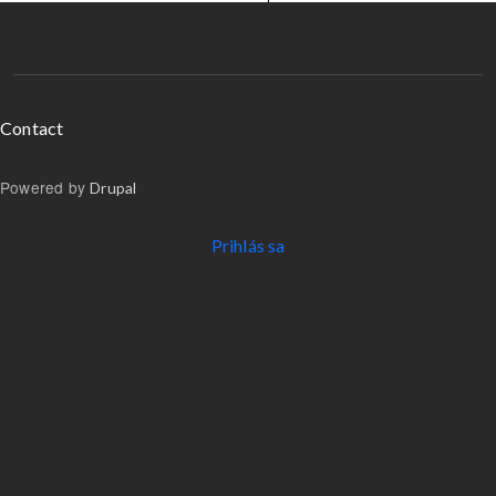
Menu v päte
Contact
Powered by
Drupal
Používateľské menu
Prihlás sa