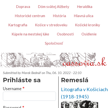
Skip to main content
Témy
Doprava
Dóm svätej Alžbety
Heraldika
Historické centrum
História
Hlavná ulica
Kartografia
Košice v stredoveku
Košické kroniky
Kúpele na mestskej lúke
Osobnosti
Osídlenie
Spoločnosť
Submitted by
Marek Bednář
on
Thu, 06. 10. 2022 - 22:10
Prihláste sa
Remeslá
Username
Litografia v Košiciach 
(1918-1945)
Password