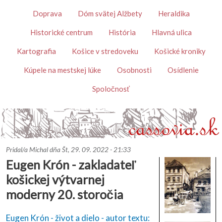
Skočiť na hlavný obsah
Témy
Doprava
Dóm svätej Alžbety
Heraldika
Historické centrum
História
Hlavná ulica
Kartografia
Košice v stredoveku
Košické kroniky
Kúpele na mestskej lúke
Osobnosti
Osídlenie
Spoločnosť
Pridal/a
Michal
dňa
Št, 29. 09. 2022 - 21:33
Eugen Krón - zakladateľ
košickej výtvarnej
moderny 20. storočia
Eugen Krón - život a dielo - autor textu: