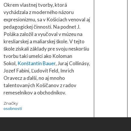
Okrem vlastnej tvorby, ktorá
vychádzala z moderného názoru
expresionizmu, sa v Košiciach venoval aj
pedagogickej činnosti. Na podnet J.
Poláka založil a vyučoval v múzeu na
kresliarskej a maliarskej škole. V tejto
škole získali základy pre svoju neskoršiu
tvorbu takí umelci ako Koloman
Sokol,
Konštantín Bauer
, Juraj Collinásy,
Jozef Fabini, Ľudovít Feld, Imrich
Oravecz a ďalší, no aj mnoho
talentovaných Košičanov z radov
remeselníkov a obchodníkov.
Značky
osobnosti