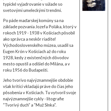
typické vyjadrovanie v súlade so
svetovými umeleckými trendmi.
Po páde maďarskej komúny sa na
základe pozvania Jozefa Poláka, ktorý v
rokoch 1919 - 1938 v Košiciach pôsobil
ako správca a neskôr riaditeľ
Východoslovenského múzea, usadil sa
Eugen Krón v Košiciach až do roku
1928, kedy z existenčných dôvodov
mesto opustil a odišiel do Milána, a v
roku 1956 do Budapešti.
Jeho tvorivo najvýznamnejšie obdobie
však kritici vkladajú práve do čias jeho
pôsobenia v Košiciach. Tu vytvoril svoje
najvýznamnejšie cykly - litografie
"Tvorivý duch" a "Muž Slnka".