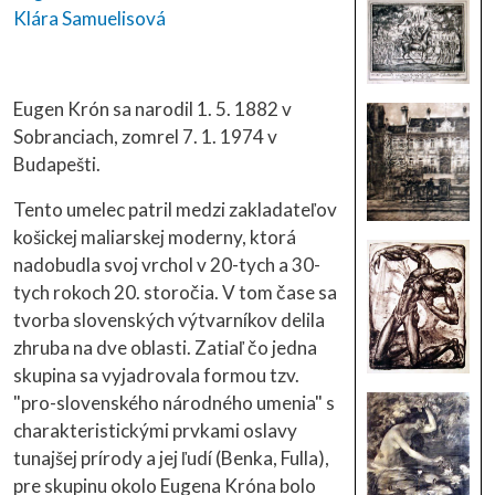
Klára Samuelisová
Eugen Krón sa narodil 1. 5. 1882 v
Sobranciach, zomrel 7. 1. 1974 v
Budapešti.
Tento umelec patril medzi zakladateľov
košickej maliarskej moderny, ktorá
nadobudla svoj vrchol v 20-tych a 30-
tych rokoch 20. storočia. V tom čase sa
tvorba slovenských výtvarníkov delila
zhruba na dve oblasti. Zatiaľ čo jedna
skupina sa vyjadrovala formou tzv.
"pro-slovenského národného umenia" s
charakteristickými prvkami oslavy
tunajšej prírody a jej ľudí (Benka, Fulla),
pre skupinu okolo Eugena Króna bolo