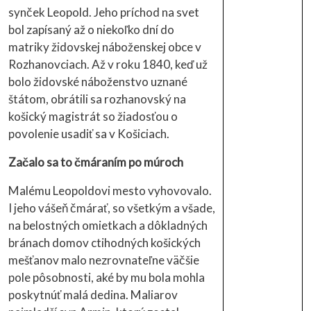
synček Leopold. Jeho príchod na svet
bol zapísaný až o niekoľko dní do
matriky židovskej náboženskej obce v
Rozhanovciach. Až v roku 1840, keď už
bolo židovské náboženstvo uznané
štátom, obrátili sa rozhanovský na
košický magistrát so žiadosťou o
povolenie usadiť sa v Košiciach.
Začalo sa to čmáraním po múroch
Malému Leopoldovi mesto vyhovovalo.
I jeho vášeň čmárať, so všetkým a všade,
na belostných omietkach a dôkladných
bránach domov ctihodných košických
mešťanov malo nezrovnateľne väčšie
pole pôsobnosti, aké by mu bola mohla
poskytnúť malá dedina. Maliarov