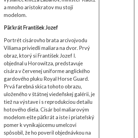
a mnoho aristokratov mu stojí
modelom.
Päťkrát František Jozef
Portrét cisárovho brata arcivojvodu
Viliama priviedli maliara na dvor. Prvý
obraz, ktorý si František Jozef I.
objednal u Horowitza, predstavuje
cisára v červenej uniforme anglického
gardového pluku Royal Horse Guard.
Prvá farebná skica tohoto obrazu,
uloženého v štátnej viedeňskej galérii, je
tiež na výstave i s reprodukciou detailu
hotového diela. Cisár bol maliarovým
modelom ešte päťkrát a iste i priateľský
pomer k vynikajúcemu umelcovi
spôsobil, že ho poveril objednávkou na