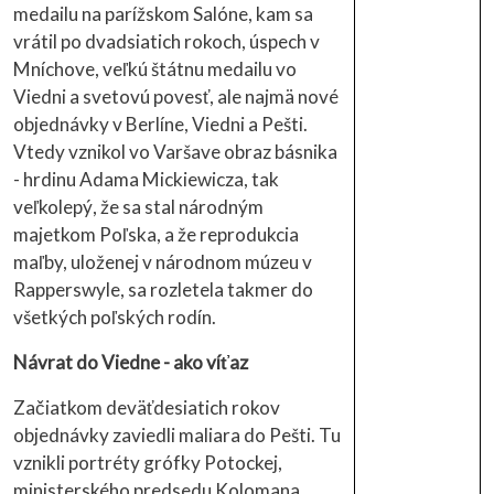
medailu na parížskom Salóne, kam sa
vrátil po dvadsiatich rokoch, úspech v
Mníchove, veľkú štátnu medailu vo
Viedni a svetovú povesť, ale najmä nové
objednávky v Berlíne, Viedni a Pešti.
Vtedy vznikol vo Varšave obraz básnika
- hrdinu Adama Mickiewicza, tak
veľkolepý, že sa stal národným
majetkom Poľska, a že reprodukcia
maľby, uloženej v národnom múzeu v
Rapperswyle, sa rozletela takmer do
všetkých poľských rodín.
Návrat do Viedne - ako víťaz
Začiatkom deväťdesiatich rokov
objednávky zaviedli maliara do Pešti. Tu
vznikli portréty grófky Potockej,
ministerského predsedu Kolomana