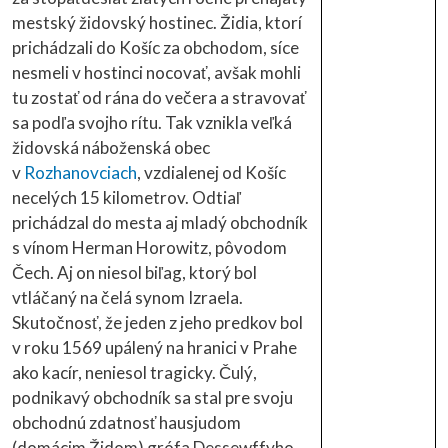
mestský židovský hostinec. Židia, ktorí
prichádzali do Košíc za obchodom, síce
nesmeli v hostinci nocovať, avšak mohli
tu zostať od rána do večera a stravovať
sa podľa svojho rítu. Tak vznikla veľká
židovská náboženská obec
v
Rozhanovciach
, vzdialenej od Košíc
necelých 15 kilometrov. Odtiaľ
prichádzal do mesta aj mladý obchodník
s vínom Herman Horowitz, pôvodom
Čech. Aj on niesol biľag, ktorý bol
vtláčaný na čelá synom Izraela.
Skutočnosť, že jeden z jeho predkov bol
v roku 1569 upálený na hranici v Prahe
ako kacír, neniesol tragicky. Čulý,
podnikavý obchodník sa stal pre svoju
obchodnú zdatnosť hausjudom
(domácim Židom) grófa Dessewffyho,