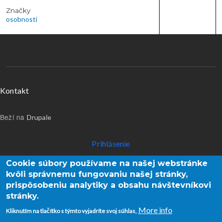
Značky
osobnosti
Menu v päte
Kontakt
Beží na
Drupale
Používateľské menu
Prihlásenie
Cookie súbory používame na našej webstránke
kvôli správnemu fungovaniu našej stránky,
prispôsobeniu analytiky a obsahu návštevníkovi
stránky.
More info
Kliknutím na tlačítko s týmto vyjadríte svoj súhlas,