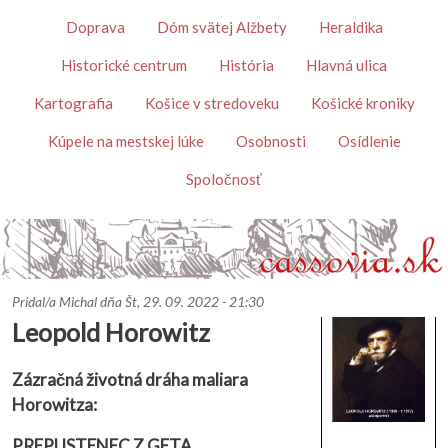
Skočiť na hlavný obsah
Témy
Doprava
Dóm svätej Alžbety
Heraldika
Historické centrum
História
Hlavná ulica
Kartografia
Košice v stredoveku
Košické kroniky
Kúpele na mestskej lúke
Osobnosti
Osídlenie
Spoločnosť
Pridal/a
Michal
dňa
Št, 29. 09. 2022 - 21:30
Leopold Horowitz
Zázračná životná dráha maliara
Horowitza:
PREPUSTENEC Z GETA