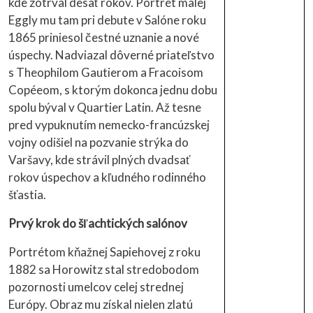
kde zotrval desať rokov. Portrét malej
Eggly mu tam pri debute v Salóne roku
1865 priniesol čestné uznanie a nové
úspechy. Nadviazal dôverné priateľstvo
s Theophilom Gautierom a Fracoisom
Copéeom, s ktorým dokonca jednu dobu
spolu býval v Quartier Latin. Až tesne
pred vypuknutím nemecko-francúzskej
vojny odišiel na pozvanie strýka do
Varšavy, kde strávil plných dvadsať
rokov úspechov a kľudného rodinného
šťastia.
Prvý krok do šľachtických salónov
Portrétom kňažnej Sapiehovej z roku
1882 sa Horowitz stal stredobodom
pozornosti umelcov celej strednej
Európy. Obraz mu získal nielen zlatú