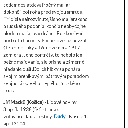
sedemdesiatdeväťročný maliar
dokončil pol roka pred svojou smrťou.
Tri diela najrozvinutejšieho maliarskeho
a ľudského podania, končia neobyčajne
plodnú maliarovu dráhu . Po skončení
portrétu barónky Pacherovej už nevzal
štetec do ruky a 16. novembra 1917
zomiera . Jeho portréty, to nebolo len
bežné maľovanie, ale prísne a zámerné
hľadanie duší .Do ich hĺbky sa ponáral
svojim prenikavým, pátravým pohľadom
svojho láskavého, teplého, ľudského
srdca.
Jiří Macků (Košice)
- Lidové noviny
3.apríla 1938 (5-6 strana).
voľný preklad z češtiny:
Dudy
- Košice 1.
apríl 2004.