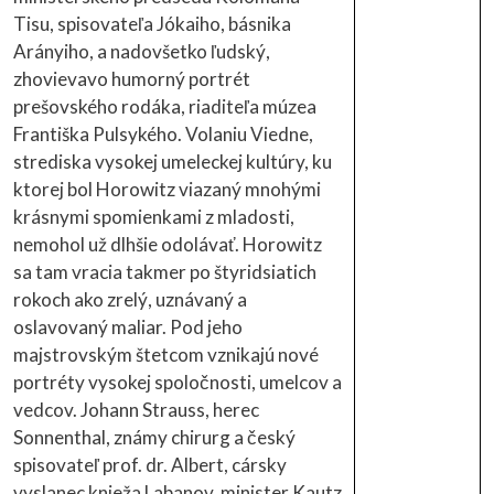
Tisu, spisovateľa Jókaiho, básnika
Arányiho, a nadovšetko ľudský,
zhovievavo humorný portrét
prešovského rodáka, riaditeľa múzea
Františka Pulsykého. Volaniu Viedne,
strediska vysokej umeleckej kultúry, ku
ktorej bol Horowitz viazaný mnohými
krásnymi spomienkami z mladosti,
nemohol už dlhšie odolávať. Horowitz
sa tam vracia takmer po štyridsiatich
rokoch ako zrelý, uznávaný a
oslavovaný maliar. Pod jeho
majstrovským štetcom vznikajú nové
portréty vysokej spoločnosti, umelcov a
vedcov. Johann Strauss, herec
Sonnenthal, známy chirurg a český
spisovateľ prof. dr. Albert, cársky
vyslanec knieža Labanov, minister Kautz