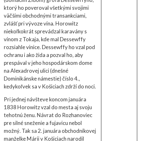
ktorý ho poveroval všetkými svojimi
väčšími obchodnými transankciami,
zvlášť pri vývoze vína. Horowitz
niekoľkokrát sprevádzal karavány s
vínom z Tokaja, kde mal Dessewffy
rozsiahle vinice. Dessewffy ho vzal pod
ochranu i ako žida a pozval ho, aby
prespával v jeho hospodárskom dome
na Alexadrovej ulici (dnešné
Dominikánske námestie) číslo 4.,
kedykoľvek sa v Košiciach zdrží do noci.
Pri jednej návšteve koncom januára
1838 Horowitz vzal do mesta aj svoju
tehotnú ženu. Návrat do Rozhanoviec
pre silné sneženie a fujavicu nebol
možný. Tak sa 2. januára obchodníkovej
manželke Márii v Košiciach narodil