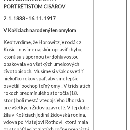
PORTRÉTISTOM CISÁROV
2. 1. 1838 - 16. 11. 1917
V Košiciach narodený len omylom
Keď tvrdíme, že Horowitz je rodák z
Košíc, musíme najskôr opraviť chybu,
ktorá sa s úpornou tvrdohlavosťou
opakovala vo všetkých umelcových
životopisoch. Musíme si však osvetliť
niekoľko rokov späť, aby sme lepšie
osvetlili pochopiteľný omyl. V tridsiatich
rokoch predminulého storočia (18.
stor.) boli mestá vtedajšieho Uhorska
pre všetkých Židov uzavreté. V tej dobe
žila v Košiciach jediná židovská rodina,
vdova po Matejovi Rothovi, ktorá mala
za stopäťdesiat zlatých ročne prenajatý