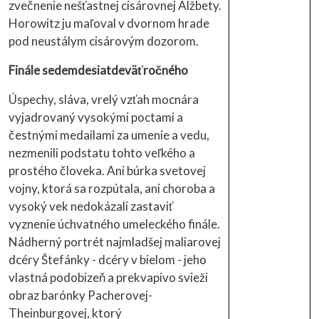
zvečnenie nešťastnej cisárovnej Alžbety.
Horowitz ju maľoval v dvornom hrade
pod neustálym cisárovým dozorom.
Finále sedemdesiatdeväťročného
Úspechy, sláva, vrelý vzťah mocnára
vyjadrovaný vysokými poctami a
čestnými medailami za umenie a vedu,
nezmenili podstatu tohto veľkého a
prostého človeka. Ani búrka svetovej
vojny, ktorá sa rozpútala, ani choroba a
vysoký vek nedokázali zastaviť
vyznenie úchvatného umeleckého finále.
Nádherný portrét najmladšej maliarovej
dcéry Štefánky - dcéry v bielom - jeho
vlastná podobizeň a prekvapivo svieži
obraz barónky Pacherovej-
Theinburgovej, ktorý