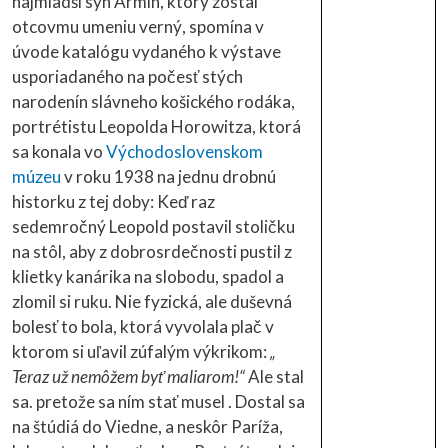
najmladší syn Armin, ktorý zostal
otcovmu umeniu verný, spomína v
úvode katalógu vydaného k výstave
usporiadaného na počesť stých
narodenín slávneho košického rodáka,
portrétistu Leopolda Horowitza, ktorá
sa konala vo
Východoslovenskom
múzeu
v roku 1938 na jednu drobnú
historku z tej doby: Keď raz
sedemročný Leopold postavil stoličku
na stôl, aby z dobrosrdečnosti pustil z
klietky kanárika na slobodu, spadol a
zlomil si ruku. Nie fyzická, ale duševná
bolesť to bola, ktorá vyvolala plač v
ktorom si uľavil zúfalým výkrikom:
„
Teraz už nemôžem byť maliarom!“
Ale stal
sa. pretože sa ním stať musel . Dostal sa
na štúdiá do Viedne, a neskôr Paríža,