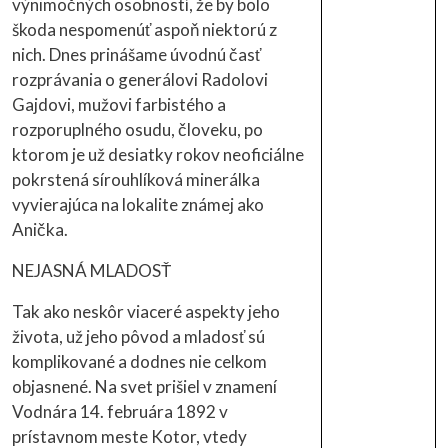
výnimočných osobností, že by bolo
škoda nespomenúť aspoň niektorú z
nich. Dnes prinášame úvodnú časť
rozprávania o generálovi Radolovi
Gajdovi, mužovi farbistého a
rozporuplného osudu, človeku, po
ktorom je už desiatky rokov neoficiálne
pokrstená sírouhlíková minerálka
vyvierajúca na lokalite známej ako
Anička.
NEJASNÁ MLADOSŤ
Tak ako neskôr viaceré aspekty jeho
života, už jeho pôvod a mladosť sú
komplikované a dodnes nie celkom
objasnené. Na svet prišiel v znamení
Vodnára 14. februára 1892 v
prístavnom meste Kotor, vtedy