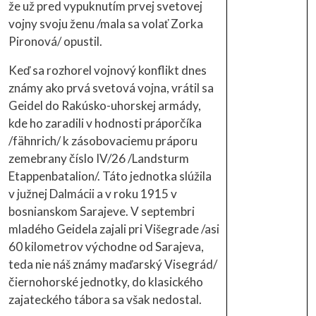
že už pred vypuknutím prvej svetovej
vojny svoju ženu /mala sa volať Zorka
Pironová/ opustil.
Keď sa rozhorel vojnový konflikt dnes
známy ako prvá svetová vojna, vrátil sa
Geidel do Rakúsko-uhorskej armády,
kde ho zaradili v hodnosti práporčíka
/fähnrich/ k zásobovaciemu práporu
zemebrany číslo IV/26 /Landsturm
Etappenbatalion/. Táto jednotka slúžila
v južnej Dalmácii a v roku 1915 v
bosnianskom Sarajeve. V septembri
mladého Geidela zajali pri Višegrade /asi
60 kilometrov východne od Sarajeva,
teda nie náš známy maďarský Visegrád/
čiernohorské jednotky, do klasického
zajateckého tábora sa však nedostal.