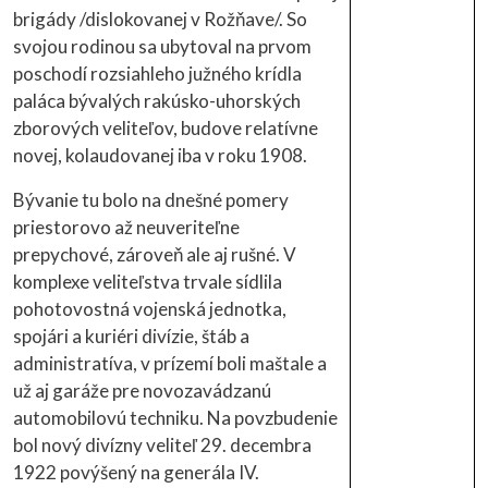
brigády /dislokovanej v Rožňave/. So
svojou rodinou sa ubytoval na prvom
poschodí rozsiahleho južného krídla
paláca bývalých rakúsko-uhorských
zborových veliteľov, budove relatívne
novej, kolaudovanej iba v roku 1908.
Bývanie tu bolo na dnešné pomery
priestorovo až neuveriteľne
prepychové, zároveň ale aj rušné. V
komplexe veliteľstva trvale sídlila
pohotovostná vojenská jednotka,
spojári a kuriéri divízie, štáb a
administratíva, v prízemí boli maštale a
už aj garáže pre novozavádzanú
automobilovú techniku. Na povzbudenie
bol nový divízny veliteľ 29. decembra
1922 povýšený na generála IV.