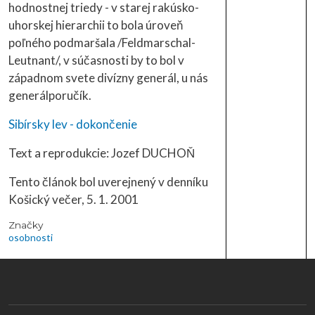
hodnostnej triedy - v starej rakúsko-
uhorskej hierarchii to bola úroveň
poľného podmaršala /Feldmarschal-
Leutnant/, v súčasnosti by to bol v
západnom svete divízny generál, u nás
generálporučík.
Sibírsky lev - dokončenie
Text a reprodukcie: Jozef DUCHOŇ
Tento článok bol uverejnený v denníku
Košický večer, 5. 1. 2001
Značky
osobnosti