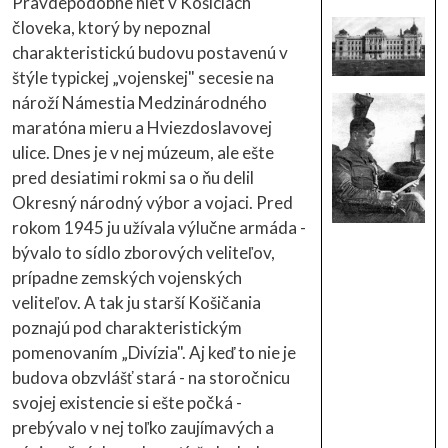
Pravdepodobne niet v Košiciach
človeka, ktorý by nepoznal
charakteristickú budovu postavenú v
štýle typickej „vojenskej" secesie na
nároží Námestia Medzinárodného
maratóna mieru a Hviezdoslavovej
ulice. Dnes je v nej múzeum, ale ešte
pred desiatimi rokmi sa o ňu delil
Okresný národný výbor a vojaci. Pred
rokom 1945 ju užívala výlučne armáda -
bývalo to sídlo zborových veliteľov,
prípadne zemských vojenských
veliteľov. A tak ju starší Košičania
poznajú pod charakteristickým
pomenovaním „Divízia". Aj keď to nie je
budova obzvlášť stará - na storočnicu
svojej existencie si ešte počká -
prebývalo v nej toľko zaujímavých a