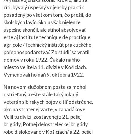
cítil bývalý úspešný vojenský praktik
posadený po všetkom tom, čo prežil, do
školských lavíc. Školu však nielenže
úspešne skončil, ale stihol absolvovať
ešte aj Institute technique de practique
agricole /Technický inštitút praktického
poľnohospodárstva/. Zo štúdií sa vrátil
domov v roku 1922. Čakalo naňho
miesto veliteľa 11. divízie v Košiciach.
Vymenovali ho naň 9. októbra 1922.
Na novom služobnom poste sa mohol
ostrieľaný a ešte stále taký mladý
veterán sibírskych bojov cítiť odstrčene,
ako na stratenej varte, v zapadákove.
Velil tu divízii zostavenej z 21. pešej
brigády, Poľnej delostreleckej brigády
/obe dislokované v Košiciach/ a 22. pešej