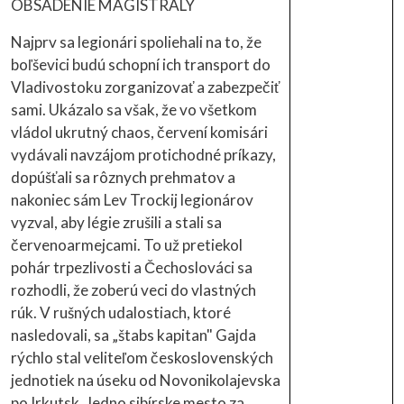
OBSADENIE MAGISTRÁLY
Najprv sa legionári spoliehali na to, že
boľševici budú schopní ich transport do
Vladivostoku zorganizovať a zabezpečiť
sami. Ukázalo sa však, že vo všetkom
vládol ukrutný chaos, červení komisári
vydávali navzájom protichodné príkazy,
dopúšťali sa rôznych prehmatov a
nakoniec sám Lev Trockij legionárov
vyzval, aby légie zrušili a stali sa
červenoarmejcami. To už pretiekol
pohár trpezlivosti a Čechoslováci sa
rozhodli, že zoberú veci do vlastných
rúk. V rušných udalostiach, ktoré
nasledovali, sa „štabs kapitan" Gajda
rýchlo stal veliteľom československých
jednotiek na úseku od Novonikolajevska
po Irkutsk. Jedno sibírske mesto za