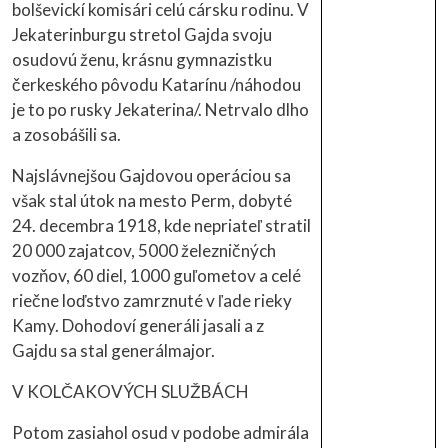
bolševickí komisári celú cársku rodinu. V
Jekaterinburgu stretol Gajda svoju
osudovú ženu, krásnu gymnazistku
čerkeského pôvodu Katarínu /náhodou
je to po rusky Jekaterina/. Netrvalo dlho
a zosobášili sa.
Najslávnejšou Gajdovou operáciou sa
však stal útok na mesto Perm, dobyté
24. decembra 1918, kde nepriateľ stratil
20 000 zajatcov, 5000 železničných
vozňov, 60 diel, 1000 guľometov a celé
riečne loďstvo zamrznuté v ľade rieky
Kamy. Dohodoví generáli jasali a z
Gajdu sa stal generálmajor.
V KOLČAKOVÝCH SLUŽBÁCH
Potom zasiahol osud v podobe admirála