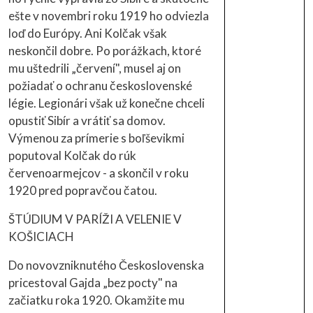
ešte v novembri roku 1919 ho odviezla
loď do Európy. Ani Kolčak však
neskončil dobre. Po porážkach, ktoré
mu uštedrili „červení", musel aj on
požiadať o ochranu československé
légie. Legionári však už konečne chceli
opustiť Sibír a vrátiť sa domov.
Výmenou za prímerie s boľševikmi
poputoval Kolčak do rúk
červenoarmejcov - a skončil v roku
1920 pred popravčou čatou.
ŠTÚDIUM V PARÍŽI A VELENIE V
KOŠICIACH
Do novovzniknutého Československa
pricestoval Gajda „bez pocty" na
začiatku roka 1920. Okamžite mu