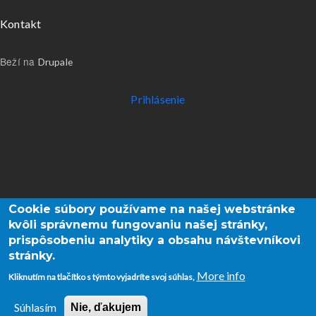
Menu v päte
Kontakt
Beží na
Drupale
Používateľské menu
Prihlásenie
Cookie súbory používame na našej webstránke
kvôli správnemu fungovaniu našej stránky,
prispôsobeniu analytiky a obsahu návštevníkovi
stránky.
More info
Kliknutím na tlačítko s týmto vyjadríte svoj súhlas,
Súhlasím
Nie, ďakujem