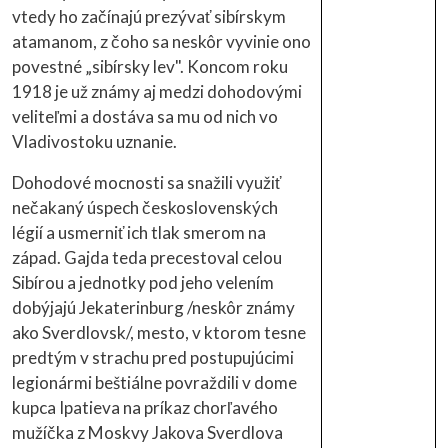
vtedy ho začínajú prezývať sibírskym
atamanom, z čoho sa neskôr vyvinie ono
povestné „sibírsky lev". Koncom roku
1918 je už známy aj medzi dohodovými
veliteľmi a dostáva sa mu od nich vo
Vladivostoku uznanie.
Dohodové mocnosti sa snažili využiť
nečakaný úspech československých
légií a usmerniť ich tlak smerom na
západ. Gajda teda precestoval celou
Sibírou a jednotky pod jeho velením
dobýjajú Jekaterinburg /neskôr známy
ako Sverdlovsk/, mesto, v ktorom tesne
predtým v strachu pred postupujúcimi
legionármi beštiálne povraždili v dome
kupca Ipatieva na príkaz chorľavého
mužíčka z Moskvy Jakova Sverdlova