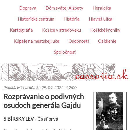
Skočiť na hlavný obsah
Témy
Doprava
Dóm svätej Alžbety
Heraldika
Historické centrum
História
Hlavná ulica
Kartografia
Košice v stredoveku
Košické kroniky
Kúpele na mestskej lúke
Osobnosti
Osídlenie
Spoločnosť
Pridal/a
Michal
dňa
Št, 29. 09. 2022 - 12:00
Rozprávanie o podivných
osudoch generála Gajdu
SIBÍRSKY LEV
- Časť prvá