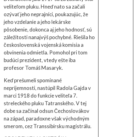
veliteľom pluku. Hneď nato sa začali
ozývať jeho neprajníci, poukazujúc, že
jeho vzdelanie a jeho lekárske
pôsobenie, dokonca aj jeho hodnosť, sú
záležitosti nanajvýš pochybné. Riešila ho
československá vojenská komisia a
obvinenia odmietla. Pomohol pri tom
budúci prezident, vtedy ešte iba
profesor Tomáš Masaryk.
Keď prešumeli spomínané
nepríjemnosti, nastúpil Radola Gajda v
marci 1918 do funkcie veliteľa 7.
streleckého pluku Tatranského. V tej
dobe sa začínal odsun Čechoslovákov
na západ, paradoxne však východným
smerom, cez Transsibírsku magistrálu.