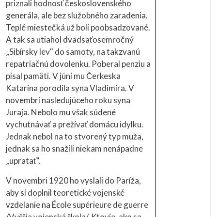
priznali hodnosť československého
generála, ale bez služobného zaradenia.
Teplé miestečká už boli poobsadzované.
A tak sa utiahol dvadsaťosemročný
„Sibírsky lev" do samoty, na takzvanú
repatriačnú dovolenku. Poberal penziu a
písal pamäti. V júni mu Čerkeska
Katarína porodila syna Vladimíra. V
novembri nasledujúceho roku syna
Juraja. Nebolo mu však súdené
vychutnávať a prežívať domácu idylku.
Jednak nebol na to stvorený typ muža,
jednak sa ho snažili niekam nenápadne
„upratať".
V novembri 1920 ho vyslali do Paríža,
aby si doplnil teoretické vojenské
vzdelanie na École supérieure de guerre
/Vyššia vojenská škola/. Ktovie, ako sa