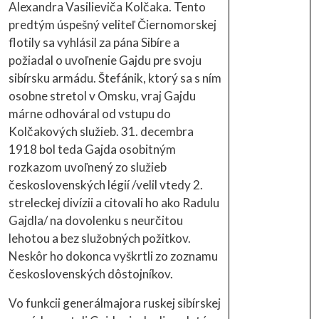
Alexandra Vasilieviča Kolčaka. Tento
predtým úspešný veliteľ Čiernomorskej
flotily sa vyhlásil za pána Sibíre a
požiadal o uvoľnenie Gajdu pre svoju
sibírsku armádu. Štefánik, ktorý sa s ním
osobne stretol v Omsku, vraj Gajdu
márne odhováral od vstupu do
Kolčakových služieb. 31. decembra
1918 bol teda Gajda osobitným
rozkazom uvoľnený zo služieb
československých légií /velil vtedy 2.
streleckej divízii a citovali ho ako Radulu
Gajdla/ na dovolenku s neurčitou
lehotou a bez služobných požitkov.
Neskôr ho dokonca vyškrtli zo zoznamu
československých dôstojníkov.
Vo funkcii generálmajora ruskej sibírskej