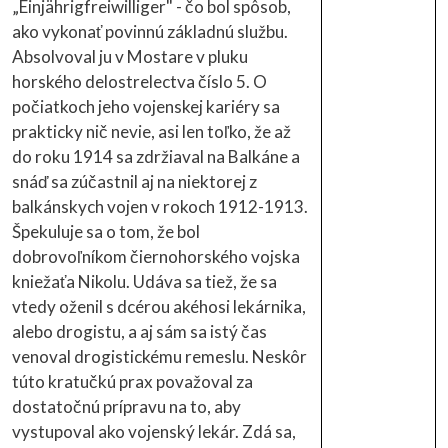
„Einjährigfreiwilliger" - čo bol spôsob,
ako vykonať povinnú základnú službu.
Absolvoval ju v Mostare v pluku
horského delostrelectva číslo 5. O
počiatkoch jeho vojenskej kariéry sa
prakticky nič nevie, asi len toľko, že až
do roku 1914 sa zdržiaval na Balkáne a
snáď sa zúčastnil aj na niektorej z
balkánskych vojen v rokoch 1912-1913.
Špekuluje sa o tom, že bol
dobrovoľníkom čiernohorského vojska
kniežaťa Nikolu. Udáva sa tiež, že sa
vtedy oženil s dcérou akéhosi lekárnika,
alebo drogistu, a aj sám sa istý čas
venoval drogistickému remeslu. Neskôr
túto kratučkú prax považoval za
dostatočnú prípravu na to, aby
vystupoval ako vojenský lekár. Zdá sa,