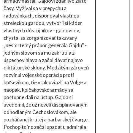
armády nastali Gajdovi zdanlivo zlaté
časy. Vyžíval sa v prepychu a
radovánkach, disponoval vlastnou
streleckou gardou, vytvoril si káder
vlastných dôstojníkov - gajdovcov,
chystal sa zorganizovať takzvaný
„nesmrteľný prápor generála Gajdu" -
jedným slovom sa mu zakrútila z
úspechov hlava a začal dávať najavo
diktátorské sklony. Medzitým zároveň
rozvinul vojenské operácie proti
boľševikom, tie však uviazli na Volge a
naopak, kolčakovské armády sa
postupne dali na ústup. Gajda si
uvedomil, že už nevelí disciplinovaným
odhodlaným Čechoslovákom, ale
pozháňanej krutej a barbarskej čvarge.
Pochopiteľne začal upadať u admirála