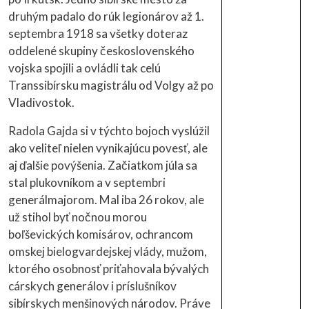
druhým padalo do rúk legionárov až 1.
septembra 1918 sa všetky doteraz
oddelené skupiny československého
vojska spojili a ovládli tak celú
Transsibírsku magistrálu od Volgy až po
Vladivostok.
Radola Gajda si v týchto bojoch vyslúžil
ako veliteľ nielen vynikajúcu povesť, ale
aj ďalšie povýšenia. Začiatkom júla sa
stal plukovníkom a v septembri
generálmajorom. Mal iba 26 rokov, ale
už stihol byť nočnou morou
boľševických komisárov, ochrancom
omskej bielogvardejskej vlády, mužom,
ktorého osobnosť priťahovala bývalých
cárskych generálov i príslušníkov
sibírskych menšinových národov. Práve