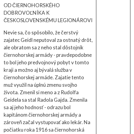
OD ČIERNOHORSKÉHO
DOBROVOĽNÍKA K
ČESKOSLOVENSKÉMU LEGIONÁROVI
Nevie sa, čo spôsobilo, že čerstvý
zajatec Geidl neputoval za ostnatý drôt,
ale obratom sa z neho stal dôstojník
čiernohorskej armády - pravdepodobne
to bol jeho predvojnový pobyt v tomto
kraji a možno aj bývalá služba v
čiernohorskej armáde. Zajatie tento
muž využil na úplnú zmenu svojho
života. Zmenil si meno a z Rudolfa
Geidela sa stal Radola Gajda. Zmenila
sa aj jeho hodnosť - odrazu bol
kapitánom čiernohorskej armády a
zároveň začal vystupovať ako lekár. Na
počiatku roka 1916 sa čiernohorská