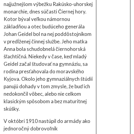
najjužnejšom výbežku Rakúsko-uhorskej
monarchie, dnes súčasti Čiernej hory.
Kotor býval veľkou námornou
základňou a otec budúceho generála
Johan Geidel bol na nej poddôstojníkom
v predĺženej činnej službe. Jeho matka
Anna bola schudobnelá čiernohorská
šľachtičná. Niekedy v čase, keď mladý
Geidel začal študovať na gymnáziu, sa
rodina presťahovala do moravského
Kyjova. Okolo jeho gymnaziálnych štúdií
panujú dohady v tom zmysle, že buď ich
nedokončil vôbec, alebo nie celkom
klasickým spôsobom a bez maturitnej
skúšky.
V októbri 1910 nastúpil do armády ako
jednoročný dobrovoľník