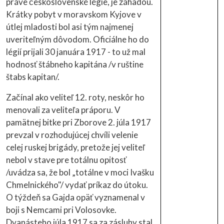
práve československé légie, je záhadou.
Krátky pobyt v moravskom Kyjove v
útlej mladosti bol asi tým najmenej
uveriteľným dôvodom. Oficiálne ho do
légií prijali 30 januára 1917 - to už mal
hodnosť štábneho kapitána /v ruštine
štabs kapitan/.
Začínal ako veliteľ 12. roty, neskôr ho
menovali za veliteľa práporu. V
pamätnej bitke pri Zborove 2. júla 1917
prevzal v rozhodujúcej chvíli velenie
celej ruskej brigády, pretože jej veliteľ
nebol v stave pre totálnu opitosť
/uvádza sa, že bol „totálne v moci Ivašku
Chmelnického"/ vydať príkaz do útoku.
O týždeň sa Gajda opäť vyznamenal v
boji s Nemcami pri Volosovke.
Dvanásteho júla 1917 sa za zásluhy stal