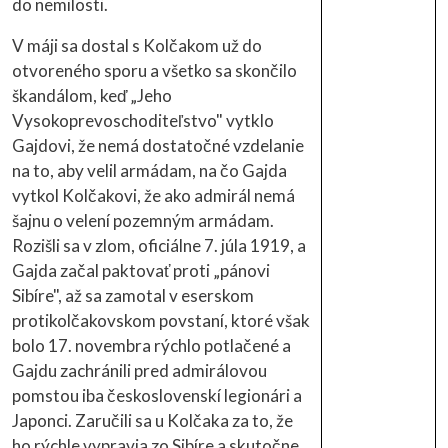
do nemilosti.
V máji sa dostal s Kolčakom už do
otvoreného sporu a všetko sa skončilo
škandálom, keď „Jeho
Vysokoprevoschoditeľstvo" vytklo
Gajdovi, že nemá dostatočné vzdelanie
na to, aby velil armádam, na čo Gajda
vytkol Kolčakovi, že ako admirál nemá
šajnu o velení pozemným armádam.
Rozišli sa v zlom, oficiálne 7. júla 1919, a
Gajda začal paktovať proti „pánovi
Sibíre", až sa zamotal v eserskom
protikolčakovskom povstaní, ktoré však
bolo 17. novembra rýchlo potlačené a
Gajdu zachránili pred admirálovou
pomstou iba československí legionári a
Japonci. Zaručili sa u Kolčaka za to, že
ho rýchle vypravia zo Sibíre a skutočne