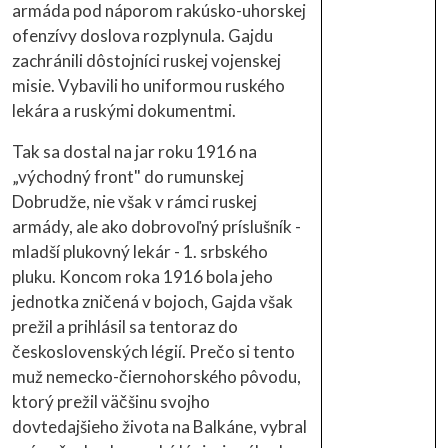
armáda pod náporom rakúsko-uhorskej
ofenzívy doslova rozplynula. Gajdu
zachránili dôstojníci ruskej vojenskej
misie. Vybavili ho uniformou ruského
lekára a ruskými dokumentmi.
Tak sa dostal na jar roku 1916 na
„východný front" do rumunskej
Dobrudže, nie však v rámci ruskej
armády, ale ako dobrovoľný príslušník -
mladší plukovný lekár - 1. srbského
pluku. Koncom roka 1916 bola jeho
jednotka zničená v bojoch, Gajda však
prežil a prihlásil sa tentoraz do
československých légií. Prečo si tento
muž nemecko-čiernohorského pôvodu,
ktorý prežil väčšinu svojho
dovtedajšieho života na Balkáne, vybral