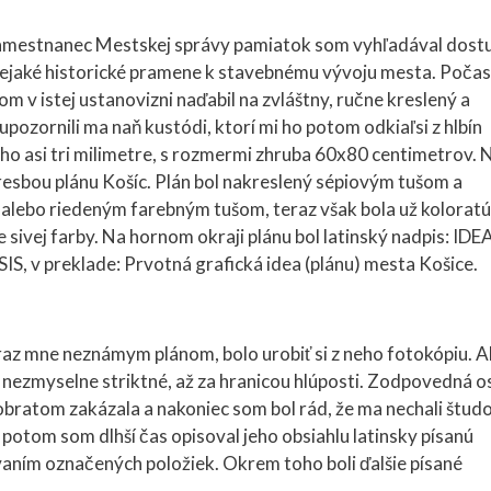
 zamestnanec Mestskej správy pamiatok som vyhľadával dost
sť nejaké historické pramene k stavebnému vývoju mesta. Počas
om v istej ustanovizni naďabil na zvláštny, ručne kreslený a
pozornili ma naň kustódi, ktorí mi ho potom odkiaľsi z hlbín
ého asi tri milimetre, s rozmermi zhruba 60x80 centimetrov. 
resbou plánu Košíc. Plán bol nakreslený sépiovým tušom a
alebo riedeným farebným tušom, teraz však bola už kolorat
sivej farby. Na hornom okraji plánu bol latinský nadpis: IDE
preklade: Prvotná grafická idea (plánu) mesta Košice.
raz mne neznámym plánom, bolo urobiť si z neho fotokópiu. A
am nezmyselne striktné, až za hranicou hlúposti. Zodpovedná 
obratom zakázala a nakoniec som bol rád, že ma nechali štud
 potom som dlhší čas opisoval jeho obsiahlu latinsky písanú
vaním označených položiek. Okrem toho boli ďalšie písané