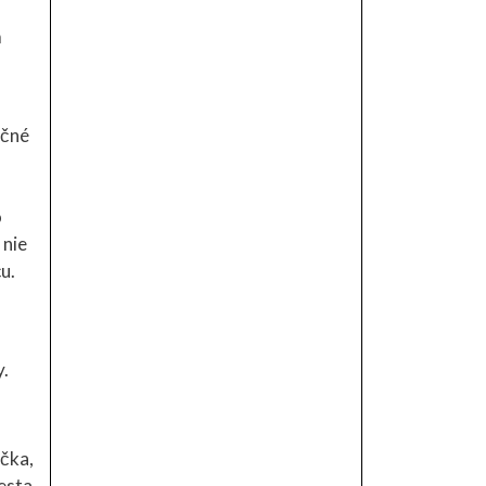
m
očné
o
 nie
u.
y.
ička,
cesta