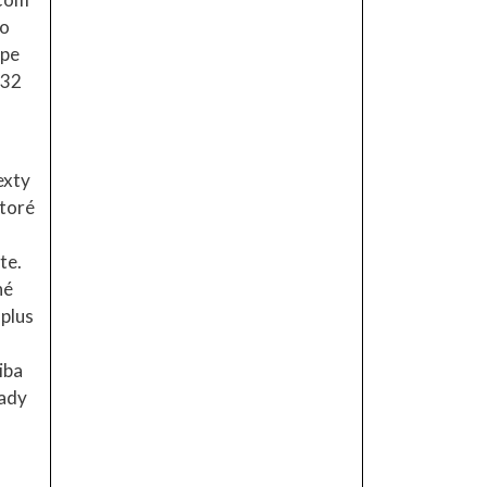
to
ape
,32
exty
ktoré
te.
né
 plus
iba
rady