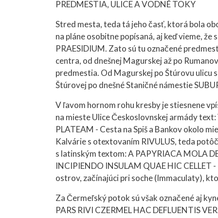
PREDMESTIA, ULICE A VODNÉ TOKY
Stred mesta, teda tá jeho časť, ktorá bola ob
na pláne osobitne popísaná, aj keď vieme, že sa
PRAESIDIUM. Zato sú tu označené predmesti
centra, od dnešnej Magurskej až po Rumano
predmestia. Od Magurskej po Štúrovu ulicu 
Štúrovej po dnešné Staničné námestie SUBU
V ľavom hornom rohu kresby je stiesnene vp
na mieste Ulice Českoslovnskej armády 
PLATEAM - Cesta na Spiš a Bankov okolo miest
Kalvárie s otextovaním RIVULUS, teda potôč
s latinským textom: A PAPYRIACA MOL
INCIPIENDO INSULAM QUAE HIC CELLET - Pot
ostrov, začínajúci pri soche (Immaculaty), kto
Za Čermeľský potok sú však označené aj kyne
PARS RIVI CZERMEL HAC DEFLUENTIS VER