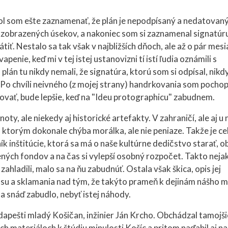
ol som ešte zaznamenať, že plán je nepodpísaný a nedatovaný
 zobrazených úsekov, a nakoniec som si zaznamenal signatúr
tiť. Nestalo sa tak však v najbližších dňoch, ale až o pár mesi
enie, keď mi v tej istej ustanovizni tí istí ľudia oznámili s
án tu nikdy nemali, že signatúra, ktorú som si odpísal, nikd
Po chvíli neivného (z mojej strany) handrkovania som pochopi
ovať, bude lepšie, keď na "Ideu protographicu" zabudnem.
ty, ale niekedy aj historické artefakty. V zahraničí, ale aj u 
 ktorým dokonale chýba morálka, ale nie peniaze. Takže je c
k inštitúcie, ktorá sa má o naše kultúrne dedičstvo starať, o
ených fondov a na čas si vylepší osobný rozpočet. Takto neja
zahladili, malo sa na ňu zabudnúť. Ostala však škica, opis jej
usu a sklamania nad tým, že takýto prameň k dejinám nášho 
sa snáď zabudlo, nebyť istej náhody.
pešti mladý Košičan, inžinier Ján Krcho. Obchádzal tamojši
h materiáloch k štúdiu minulosti Košíc a pritom naďabil aj na