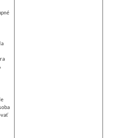
upné
Na
úra
A
le
osoba
ovať