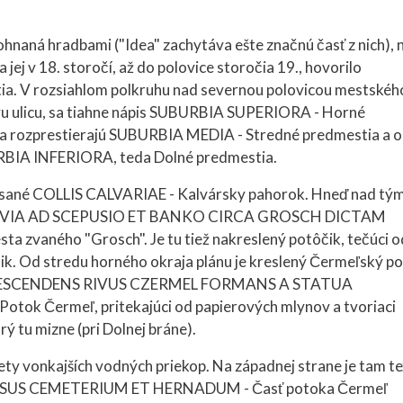
ohnaná hradbami ("Idea" zachytáva ešte značnú časť z nich), n
 jej v 18. storočí, až do polovice storočia 19., hovorilo
a. V rozsiahlom polkruhu nad severnou polovicou mestskéh
vu ulicu, sa tiahne nápis SUBURBIA SUPERIORA - Horné
sa rozprestierajú SUBURBIA MEDIA - Stredné predmestia a 
RBIA INFERIORA, teda Dolné predmestia.
ísané COLLIS CALVARIAE - Kalvársky pahorok. Hneď nad tým
text: VIA AD SCEPUSIO ET BANKO CIRCA GROSCH DICTAM
a zvaného "Grosch". Je tu tiež nakreslený potôčik, tečúci o
ik. Od stredu horného okraja plánu je kreslený Čermeľský p
A DESCENDENS RIVUS CZERMEL FORMANS A STATUA
ok Čermeľ, pritekajúci od papierových mlynov a tvoriaci
rý tu mizne (pri Dolnej bráne).
ty vonkajších vodných priekop. Na západnej strane je tam te
SUS CEMETERIUM ET HERNADUM - Časť potoka Čermeľ