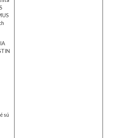
S
MUS
ch
VIA
STIN
é sú