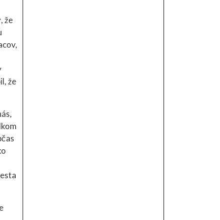
, že
u
acov,
y
l, že
nás,
elkom
bčas
ko
mesta
e