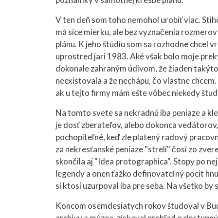
V ten deň som toho nemohol urobiť viac. Stih
má síce mierku, ale bez vyznačenia rozmerov
plánu. K jeho štúdiu som sa rozhodne chcel vrá
uprostred jari 1983. Aké však bolo moje prekvap
dokonale zahraným údivom, že žiaden takýto pl
neexistovala a že nechápu, čo vlastne chcem. 
ak u tejto firmy mám ešte vôbec niekedy štud
Na tomto svete sa nekradnú iba peniaze a kleno
je dosť zberateľov, alebo dokonca vedátorov,
pochopiteľné, keď zle platený radový pracovní
za nekresťanské peniaze "strelí" čosi zo zver
skončila aj "Idea protographica". Stopy po nej 
legendy a onen ťažko definovateľný pocit hn
si ktosi uzurpoval iba pre seba. Na všetko by 
Koncom osemdesiatych rokov študoval v Buda
archívy a múzea, získaval prehľad o dostupnýc