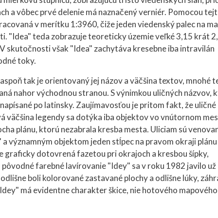
hach a vôbec prvé delenie má naznačený verniér. Pomocou tej
ypracovaná v merítku 1:3960, čiže jeden viedenský palec na m
. "Idea" teda zobrazuje teoreticky územie veľké 3,15 krát 2
V skutočnosti však "Idea" zachytáva kresebne iba intravilán
odné toky.
 aspoň tak je orientovaný jej názov a väčšina textov, mnohé t
vaná nahor východnou stranou. S výnimkou uličných názvov, 
 napísané po latinsky. Zaujímavosťou je pritom fakt, že uličné
vá väčšina legendy sa dotýka iba objektov vo vnútornom mes
ocha plánu, ktorú nezabrala kresba mesta. Uliciam sú venova
ey" a významným objektom jeden stĺpec na pravom okraji plánu
je graficky dotovrená fazetou pri okrajoch a kresbou šípky,
 pôvodné farebné lavírovanie "Idey" sa v roku 1982 javilo už 
e odlišne boli kolorované zastavané plochy a odlišne lúky, záh
a "Idey" má evidentne charakter škice, nie hotového mapového