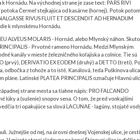
a k Hornádu. Na východnej strane je zase text: PARS RIVI
oka Čermeľ stejkajúca od kasárne (hornej). Potok poto
ext: CANALGASSE RIVUS FLUIT ET DESCENDIT AD HERNADUM
edie k mlynskému Hornádu.
EU ALVEUS MOLARIS - Hornád, alebo Mlynský náhon. Skut
RINCIPALIS - Prvotné rameno Hornádu. Medzi Mlynským
é kanály v mieste železničného koľajiska a colnice. Tie sú
 (prvý), DERIVATIO EX EODEM (druhý) a DETTO (tretí). P
 odbočka z tohože a to isté. Kanálová, teda Puškinova ulica
om pláne. Latinské PLATEA PRINCIPALIS označuje Hlavnú ulic
 západnej strane mesta sa tiahne nápis: PRO FALCANDO
ky a (sušenie) snopov sena. O tom, že pred vonkajšími
vedčia tri opakujúce sa slová LACUNAE - lagúny, stojaté vod
 Južnejšie od nej, na úrovni dnešnej Vojenskej ulice, je cest
 V mieste starej sladovne na konci Štúrovej ulice je ďalšia 