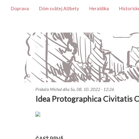
Témy
Doprava
Dóm svätej Alžbety
Heraldika
Historick
Pridal/a
Michal
dňa
So, 08. 10. 2022 - 12:26
Idea Protographica Civitatis 
ČASŤ PRVÁ