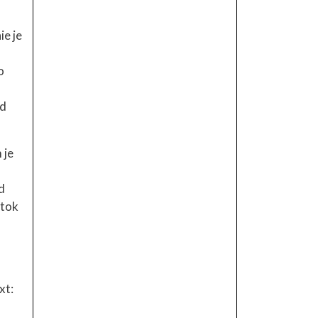
ie je
o
od
 je
d
otok
xt: