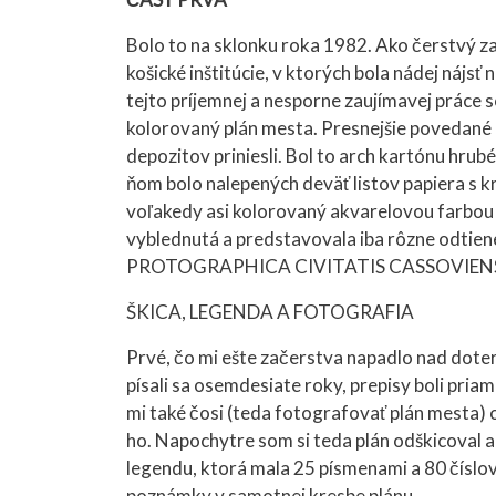
Bolo to na sklonku roka 1982. Ako čerstvý
košické inštitúcie, v ktorých bola nádej náj
tejto príjemnej a nesporne zaujímavej práce s
kolorovaný plán mesta. Presnejšie povedané u
depozitov priniesli. Bol to arch kartónu hrub
ňom bolo nalepených deväť listov papiera s k
voľakedy asi kolorovaný akvarelovou farbou 
vyblednutá a predstavovala iba rôzne odtiene 
PROTOGRAPHICA CIVITATIS CASSOVIENSIS, v 
ŠKICA, LEGENDA A FOTOGRAFIA
Prvé, čo mi ešte začerstva napadlo nad dote
písali sa osemdesiate roky, prepisy boli pri
mi také čosi (teda fotografovať plán mesta) 
ho. Napochytre som si teda plán odškicoval a
legendu, ktorá mala 25 písmenami a 80 číslo
poznámky v samotnej kresbe plánu.