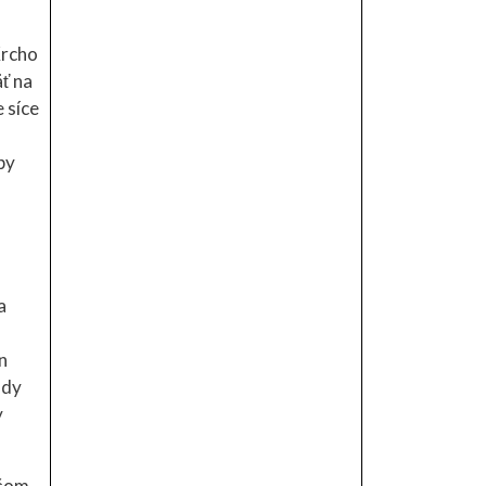
Krcho
äť na
 síce
by
a
n
ndy
y
ičom