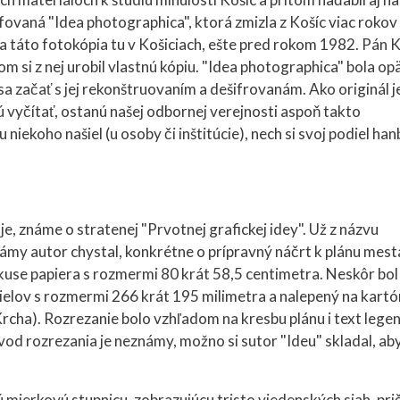
fovaná "Idea photographica", ktorá zmizla z Košíc viac rokov
a táto fotokópia tu v Košiciach, ešte pred rokom 1982. Pán 
m si z nej urobil vlastnú kópiu. "Idea photographica" bola op
sa začať s jej rekonštruovaním a dešifrovanám. Ako originál je
jú vyčítať, ostanú našej odbornej verejnosti aspoň takto
 niekoho našiel (u osoby či inštitúcie), nech si svoj podiel han
je, známe o stratenej "Prvotnej grafickej idey". Už z názvu
známy autor chystal, konkrétne o prípravný náčrt k plánu mest
kuse papiera s rozmermi 80 krát 58,5 centimetra. Neskôr bol
ielov s rozmermi 266 krát 195 milimetra a nalepený na kartó
rcha). Rozrezanie bolo vzhľadom na kresbu plánu i text lege
vod rozrezania je neznámy, možno si sutor "Ideu" skladal, ab
mierkovú stupnicu, zobrazujúcu tristo viedenských siah, pr