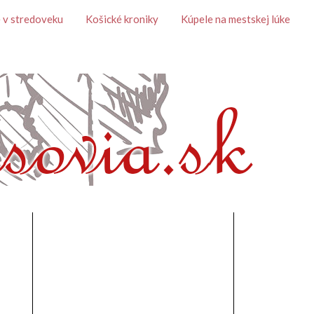
 v stredoveku
Košické kroniky
Kúpele na mestskej lúke