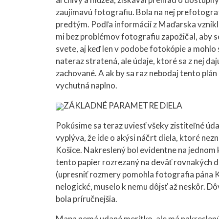
zaujímavú fotografiu. Bola na nej prefotogra
predtým. Podľa informácií z Maďarska vznikl
mi bez problémov fotografiu zapožičal, aby so
svete, aj keď len v podobe fotokópie a mohlo 
nateraz stratená, ale údaje, ktoré sa z nej da
zachované. A ak by sa raz nebodaj tento plán u
vychutná naplno.
ZÁKLADNÉ PARAMETRE DIELA
Pokúsime sa teraz uviesť všeky zistiteľné úda
vyplýva, že ide o akýsi náčrt diela, ktoré ne
Košice. Nakreslený bol evidentne na jednom 
tento papier rozrezaný na deväť rovnakých d
(upresniť rozmery pomohla fotografia pána K
nelogické, muselo k nemu dôjsť až neskôr. Dô
bola príručnejšia.
Mapa nemá udané merítko, ale má nakreslenú 