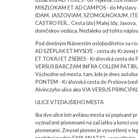
MISZLOKAM ET AD CAMPOS - do Myslavy a na p
IDAM, JASZOVIAM, SZOMOLNOKIUM, IT
CASTRO FER... Cesta (do) Malej Idy, Jasova, 
domčekov vedúca. Neďaleko od tohto nápisu
Pod dnešným Námestím osloboditeľov sa rozch
AD SZÉPLAK ET MYSLYE - cesta do Krásnej 
ET TOKAJ ET ZSEBES - Kráľovská cesta do Pe
VERSUS BARCZAM INFRA COLLEM PATIBULI - 
Východne od mesta, tam, kde je dnes autob
PONTEM - Kráľovská cesta do Prešova (vedúca
Alvinczyho ulice ako VIA VERSUS PRINCIPAL
ULICE VTEDAJŠIEHO MESTA
Iba dve ulice intravilánu mesta sú popísané 
vyznačené písmenami na začiatku a konci svoj
písmenami. Zmysel písmen je vysvetlený v le
osobitný nadpis EXPLANATIO - vysvetlenie. T