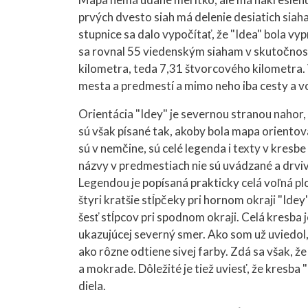
prvých dvesto siah má delenie desiatich sia
stupnice sa dalo vypočítať, že "Idea" bola v
sa rovnal 55 viedenským siaham v skutočnosti
kilometra, teda 7,31 štvorcového kilometra. 
mesta a predmestí a mimo neho iba cesty a v
Orientácia "Idey" je severnou stranou nahor,
sú však písané tak, akoby bola mapa oriento
sú v nemčine, sú celé legenda i texty v kresbe
názvy v predmestiach nie sú uvádzané a drvi
Legendou je popísaná prakticky celá voľná pl
štyri kratšie stĺpčeky pri hornom okraji "Id
šesť stĺpcov pri spodnom okraji. Celá kresba 
ukazujúcej severný smer. Ako som už uviedol,
ako rôzne odtiene sivej farby. Zdá sa však, ž
a mokrade. Dôležité je tiež uviesť, že kresb
diela.