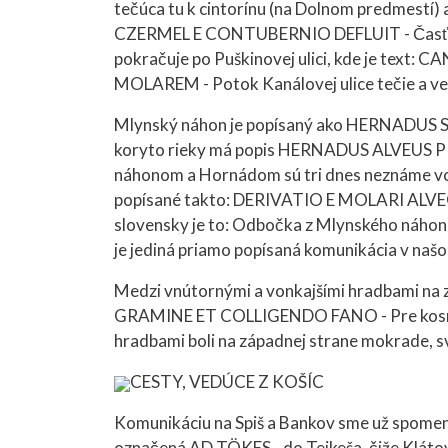
tečúca tu k cintorínu (na Dolnom predmestí) 
CZERMEL E CONTUBERNIO DEFLUIT - Časť pot
pokračuje po Puškinovej ulici, kde je t
MOLAREM - Potok Kanálovej ulice tečie a v
Mlynský náhon je popísaný ako HERNADUS S
koryto rieky má popis HERNADUS ALVEUS P
náhonom a Hornádom sú tri dnes neznáme vodn
popísané takto: DERIVATIO E MOLARI ALVEO
slovensky je to: Odbočka z Mlynského náhona,
je jediná priamo popísaná komunikácia v naš
Medzi vnútornými a vonkajšími hradbami na
GRAMINE ET COLLIGENDO FANO - Pre kosné lú
hradbami boli na západnej strane mokrade, s
CESTY, VEDÚCE Z KOŠÍC
Komunikáciu na Spiš a Bankov sme už spomenuli.
označená AD TÖKES - do Tejkeša, čiže Klátova.