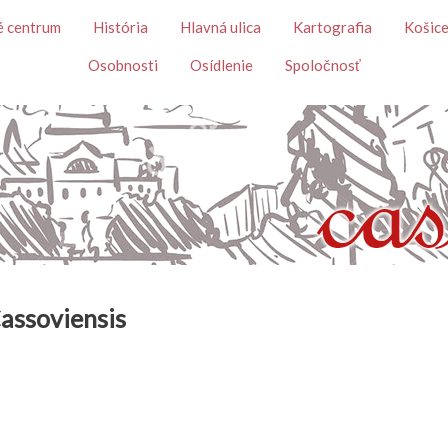
Skočiť na hlavný obsah
é centrum
História
Hlavná ulica
Kartografia
Košice
Osobnosti
Osídlenie
Spoločnosť
Cassoviensis