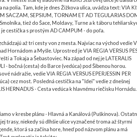
olia. Tam, kde je dnes Žižkova ulica, uvádza text: VIA KI
EM SACZAM, SEPSIUM, TORNAM ET AD TEGULARIAS DO
Smolníka, tiež do Šace, Moldavy, Turne a k táboru tehliarsky
 je cestička s prostým AD CAMPUM - do poľa.
ádzajú až tri cesty von z mesta. Najviac na východ vedie 
nad Hornádom a Myšle. Uprostred je VIA REGIA VERSUS PE
šti a Tokaja a Šebastoviec. Na západ od nej je LATERALIS
bočná (cesta) do Barce (vedúca) pod Šibenou horou.
usové nádražie, vedie VIA REGIA VERSUS EPERJESSIN PER
) cez most. Posledná cestička na "Idei" vedie z dnešnej
IS HERNADUS - Cesta vedúca k hlavnému riečisku Hornádu.
priamo v kresbe plánu - Hlavná a Kanálová (Puškinova). Ostatn
ej trasy, niekedy sú dlhšie ulice vyznačené troma až štyrmi
gende, ktorá sa začína hore, hneď pod názvom plánu a má
ext explanatia je takýto: