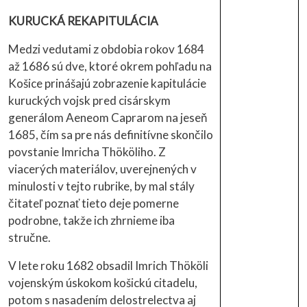
KURUCKÁ REKAPITULÁCIA
Medzi vedutami z obdobia rokov 1684
až 1686 sú dve, ktoré okrem pohľadu na
Košice prinášajú zobrazenie kapitulácie
kuruckých vojsk pred cisárskym
generálom Aeneom Caprarom na jeseň
1685, čím sa pre nás definitívne skončilo
povstanie Imricha Thököliho. Z
viacerých materiálov, uverejnených v
minulosti v tejto rubrike, by mal stály
čitateľ poznať tieto deje pomerne
podrobne, takže ich zhrnieme iba
stručne.
V lete roku 1682 obsadil Imrich Thököli
vojenským úskokom košickú citadelu,
potom s nasadením delostrelectva aj