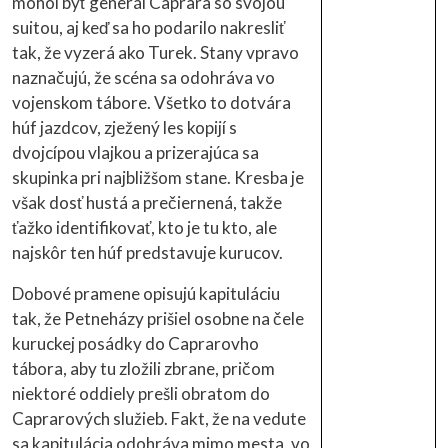
mohol byť generál Caprara so svojou
suitou, aj keď sa ho podarilo nakresliť
tak, že vyzerá ako Turek. Stany vpravo
naznačujú, že scéna sa odohráva vo
vojenskom tábore. Všetko to dotvára
húf jazdcov, zježený les kopijí s
dvojcípou vlajkou a prizerajúca sa
skupinka pri najbližšom stane. Kresba je
však dosť hustá a prečiernená, takže
ťažko identifikovať, kto je tu kto, ale
najskôr ten húf predstavuje kurucov.
Dobové pramene opisujú kapituláciu
tak, že Petneházy prišiel osobne na čele
kuruckej posádky do Caprarovho
tábora, aby tu zložili zbrane, pričom
niektoré oddiely prešli obratom do
Caprarových služieb. Fakt, že na vedute
sa kapitulácia odohráva mimo mesta, vo