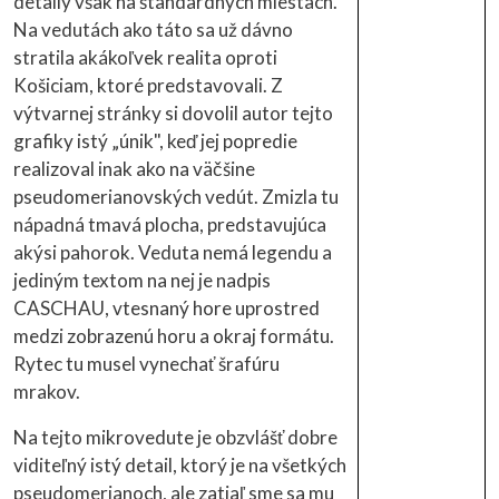
detaily však na štandardných miestach.
Na vedutách ako táto sa už dávno
stratila akákoľvek realita oproti
Košiciam, ktoré predstavovali. Z
výtvarnej stránky si dovolil autor tejto
grafiky istý „únik", keď jej popredie
realizoval inak ako na väčšine
pseudomerianovských vedút. Zmizla tu
nápadná tmavá plocha, predstavujúca
akýsi pahorok. Veduta nemá legendu a
jediným textom na nej je nadpis
CASCHAU, vtesnaný hore uprostred
medzi zobrazenú horu a okraj formátu.
Rytec tu musel vynechať šrafúru
mrakov.
Na tejto mikrovedute je obzvlášť dobre
viditeľný istý detail, ktorý je na všetkých
pseudomerianoch, ale zatiaľ sme sa mu