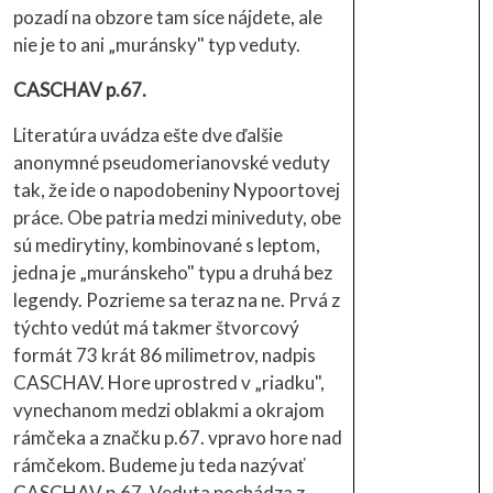
pozadí na obzore tam síce nájdete, ale
nie je to ani „muránsky" typ veduty.
CASCHAV p.67.
Literatúra uvádza ešte dve ďalšie
anonymné pseudomerianovské veduty
tak, že ide o napodobeniny Nypoortovej
práce. Obe patria medzi miniveduty, obe
sú medirytiny, kombinované s leptom,
jedna je „muránskeho" typu a druhá bez
legendy. Pozrieme sa teraz na ne. Prvá z
týchto vedút má takmer štvorcový
formát 73 krát 86 milimetrov, nadpis
CASCHAV. Hore uprostred v „riadku",
vynechanom medzi oblakmi a okrajom
rámčeka a značku p.67. vpravo hore nad
rámčekom. Budeme ju teda nazývať
CASCHAV p.67. Veduta pochádza z