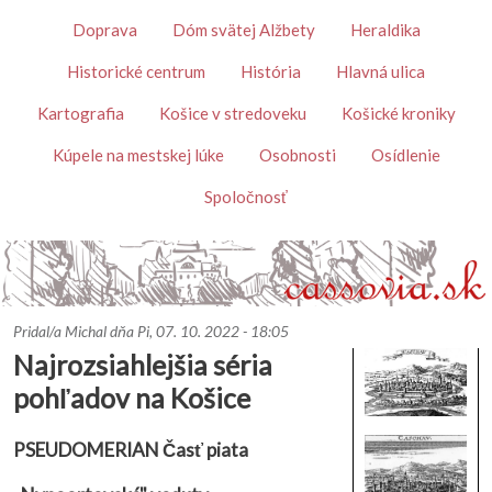
Skočiť na hlavný obsah
Témy
Doprava
Dóm svätej Alžbety
Heraldika
Historické centrum
História
Hlavná ulica
Kartografia
Košice v stredoveku
Košické kroniky
Kúpele na mestskej lúke
Osobnosti
Osídlenie
Spoločnosť
Pridal/a
Michal
dňa
Pi, 07. 10. 2022 - 18:05
Najrozsiahlejšia séria
pohľadov na Košice
PSEUDOMERIAN Časť piata