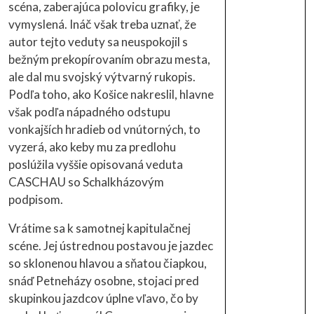
scéna, zaberajúca polovicu grafiky, je
vymyslená. Ináč však treba uznať, že
autor tejto veduty sa neuspokojil s
bežným prekopírovaním obrazu mesta,
ale dal mu svojský výtvarný rukopis.
Podľa toho, ako Košice nakreslil, hlavne
však podľa nápadného odstupu
vonkajších hradieb od vnútorných, to
vyzerá, ako keby mu za predlohu
poslúžila vyššie opisovaná veduta
CASCHAU so Schalkházovým
podpisom.
Vrátime sa k samotnej kapitulačnej
scéne. Jej ústrednou postavou je jazdec
so sklonenou hlavou a sňatou čiapkou,
snáď Petneházy osobne, stojaci pred
skupinkou jazdcov úplne vľavo, čo by