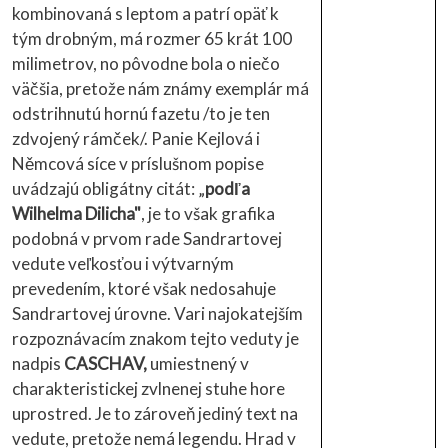
kombinovaná s leptom a patrí opäť k
tým drobným, má rozmer 65 krát 100
milimetrov, no pôvodne bola o niečo
väčšia, pretože nám známy exemplár má
odstrihnutú hornú fazetu /to je ten
zdvojený rámček/. Panie Kejlová i
Němcová síce v príslušnom popise
uvádzajú obligátny citát: „
podľa
Wilhelma Dilicha"
, je to však grafika
podobná v prvom rade Sandrartovej
vedute veľkosťou i výtvarným
prevedením, ktoré však nedosahuje
Sandrartovej úrovne. Vari najokatejším
rozpoznávacím znakom tejto veduty je
nadpis
CASCHAV,
umiestnený v
charakteristickej zvlnenej stuhe hore
uprostred. Je to zároveň jediný text na
vedute, pretože nemá legendu. Hrad v