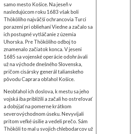
samo mesto Košice. Na jeseň v
nasledujúcom roku 1683 však boli
Thököliho najväčší ochrancovia Turci
porazení pri obliehaní Viedne a začalo sa
ich postupné vytláčanie z územia
Uhorska. Pre Thököliho odboj to
znamenalo začiatok konca. V jeseni
1685 sa vojenské operácie odohrávali
už na východe dnešného Slovenska,
pričom cisársky generál talianskeho
pôvodu Caprara obľahol Košice.
Neobľahol ich doslova, k mestu sa jeho
vojská iba priblížili a začali ho ostreľovať
a dobýjať na pomerne krátkom
severovýchodnom úseku. Nevyvíjali
pritom veľké úsilie a vedeli prečo. Sám
Thököli to mal u svojich chlebodarcov už