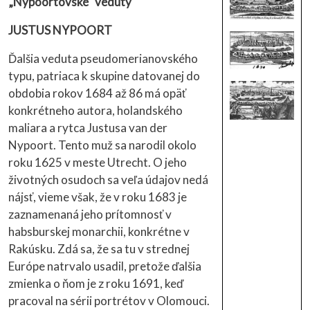
„Nypoortovské" veduty
JUSTUS NYPOORT
Ďalšia veduta pseudomerianovského
typu, patriaca k skupine datovanej do
obdobia rokov 1684 až 86 má opäť
konkrétneho autora, holandského
maliara a rytca Justusa van der
Nypoort. Tento muž sa narodil okolo
roku 1625 v meste Utrecht. O jeho
životných osudoch sa veľa údajov nedá
nájsť, vieme však, že v roku 1683 je
zaznamenaná jeho prítomnosť v
habsburskej monarchii, konkrétne v
Rakúsku. Zdá sa, že sa tu v strednej
Európe natrvalo usadil, pretože ďalšia
zmienka o ňom je z roku 1691, keď
pracoval na sérii portrétov v Olomouci.