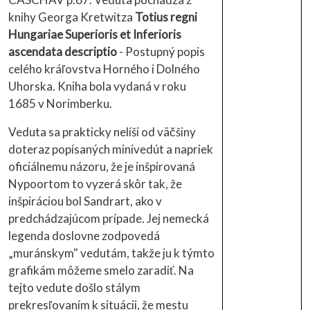
knihy Georga Kretwitza
Totius regni
Hungariae Superioris et Inferioris
ascendata descriptio
- Postupný popis
celého kráľovstva Horného i Dolného
Uhorska. Kniha bola vydaná v roku
1685 v Norimberku.
Veduta sa prakticky nelíši od väčšiny
doteraz popísaných minivedút a napriek
oficiálnemu názoru, že je inšpirovaná
Nypoortom to vyzerá skôr tak, že
inšpiráciou bol Sandrart, ako v
predchádzajúcom prípade. Jej nemecká
legenda doslovne zodpovedá
„muránskym" vedutám, takže ju k týmto
grafikám môžeme smelo zaradiť. Na
tejto vedute došlo stálym
prekresľovaním k situácii, že mestu