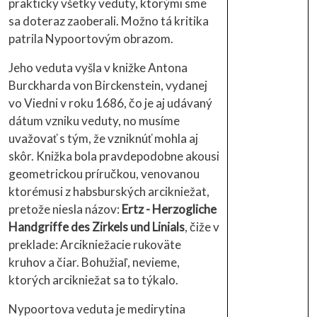
prakticky všetky veduty, ktorými sme
sa doteraz zaoberali. Možno tá kritika
patrila Nypoortovým obrazom.
Jeho veduta vyšla v knižke Antona
Burckharda von Birckenstein, vydanej
vo Viedni v roku 1686, čo je aj udávaný
dátum vzniku veduty, no musíme
uvažovať s tým, že vzniknúť mohla aj
skôr. Knižka bola pravdepodobne akousi
geometrickou príručkou, venovanou
ktorémusi z habsburských arcikniežat,
pretože niesla názov:
Ertz - Herzogliche
Handgriffe des Zirkels und Linials
, čiže v
preklade: Arcikniežacie rukoväte
kruhov a čiar. Bohužiaľ, nevieme,
ktorých arcikniežat sa to týkalo.
Nypoortova veduta je medirytina