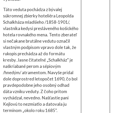
Táto veduta pochádza z bývalej
súkromnej zbierky hoteliéra Leopolda
Schalkháza mladšieho /1858-1901/,
vlastníka kedysi presláveného košického
hotela rovnakého mena. Tento zberateľ
si nečakane brutálne vedutu označil
vlastným podpisom vpravo dole tak, že
rukopis prechádza až do formátu
kresby. Jasne čitateľné „Schalkház" je
naškriabané perom a sépiovým
/hnedým/ atramentom. Navyše pridal
dole doprostred letopočet 1690, čo bol
pravdepodobne jeho osobný odhad
dáta vzniku veduty. Z čoho pritom
vychádzal, nevedno. Našťastie pani
Kejlovú to nezmiatlo a datovala ju
termínom „okolo roku 1685".