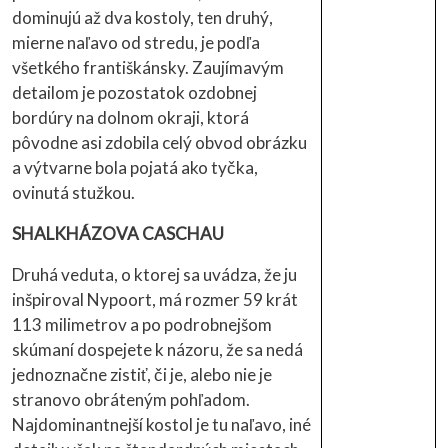
dominujú až dva kostoly, ten druhý,
mierne naľavo od stredu, je podľa
všetkého františkánsky. Zaujímavým
detailom je pozostatok ozdobnej
bordúry na dolnom okraji, ktorá
pôvodne asi zdobila celý obvod obrázku
a výtvarne bola pojatá ako tyčka,
ovinutá stužkou.
SHALKHÁZOVA CASCHAU
Druhá veduta, o ktorej sa uvádza, že ju
inšpiroval Nypoort, má rozmer 59 krát
113 milimetrov a po podrobnejšom
skúmaní dospejete k názoru, že sa nedá
jednoznačne zistiť, či je, alebo nie je
stranovo obráteným pohľadom.
Najdominantnejší kostol je tu naľavo, iné