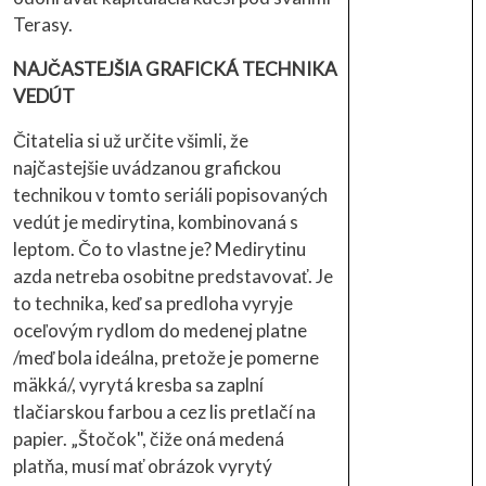
Terasy.
NAJČASTEJŠIA GRAFICKÁ TECHNIKA
VEDÚT
Čitatelia si už určite všimli, že
najčastejšie uvádzanou grafickou
technikou v tomto seriáli popisovaných
vedút je medirytina, kombinovaná s
leptom. Čo to vlastne je? Medirytinu
azda netreba osobitne predstavovať. Je
to technika, keď sa predloha vyryje
oceľovým rydlom do medenej platne
/meď bola ideálna, pretože je pomerne
mäkká/, vyrytá kresba sa zaplní
tlačiarskou farbou a cez lis pretlačí na
papier. „Štočok", čiže oná medená
platňa, musí mať obrázok vyrytý