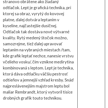
stranovo obrátene ako žiadaný
odtlačok. Lept je grafická technika, pri
ktorej sa obraz, vyrytý do kovovej
platne, ďalej dotvára leptaním v
kyseline, najčastejšie dusičnej.
Odtlačok tak dostáva nové výtvarné
kvality. Rytý medený štočok možno,
samozrejme, tiež ďalej upravovať
leptaním na vybraných miestach /tam,
kde grafik leptať nechce, nanesie vrstvu
včelieho vosku/, čím vznikne medirytina
kombinovaná s leptom. Lept je technika,
ktorá dáva odtlačku väčšiu pestrosť
odtieňov a jemnejší vzhľad kresby. Snáď
najpreslávenejším majstrom leptu bol
maliar Rembrandt, ktorý vytvoril tisíce
drobných grafík touto technikou.