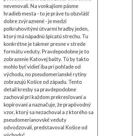
nevenovali. Na vonkajšom pásme
hradieb mesta - to je práve tu obzvlášť
dobre zvýraznené - je medzi
polkruhovitými útvarmi hradby jeden,
ktorý má nápadnú špicatú strechu. Tu
konkrétne je takmer presne v strede
formátu veduty. Pravdepodobne je to
zobrazenie Katovej bašty. Tú by takto
mohlo byť vidieť iba pri pohľade od
východu, no pseudomerianské rytiny
zobrazujú Košice od západu. Tento
detail kresby sa pravdepodobne
zachoval pri každom prekresľovaní a
kopírovaní a naznačuje, že prapôvodný
vzor, ktorý sa nezachoval a z ktorého sa
pseudomerianovské veduty
odvodzovali, predstavoval Košice od
východu!