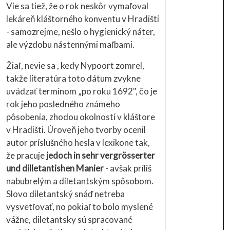
Vie sa tiež, že o rok neskôr vymaľoval
lekáreň kláštorného konventu v Hradišti
- samozrejme, nešlo o hygienický náter,
ale výzdobu nástennými maľbami.
Žiaľ, nevie sa , kedy Nypoort zomrel,
takže literatúra toto dátum zvykne
uvádzať termínom „po roku 1692", čo je
rok jeho posledného známeho
pôsobenia, zhodou okolností v kláštore
v Hradišti. Úroveň jeho tvorby ocenil
autor príslušného hesla v lexikone tak,
že pracuje
jedoch in sehr vergrösserter
und dilletantishen Manier
- avšak príliš
nabubrelým a diletantským spôsobom.
Slovo diletantský snáď netreba
vysvetľovať, no pokiaľ to bolo myslené
vážne, diletantsky sú spracované