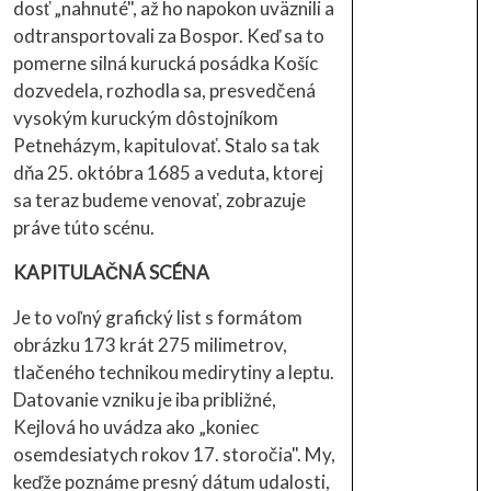
dosť „nahnuté", až ho napokon uväznili a
odtransportovali za Bospor. Keď sa to
pomerne silná kurucká posádka Košíc
dozvedela, rozhodla sa, presvedčená
vysokým kuruckým dôstojníkom
Petneházym, kapitulovať. Stalo sa tak
dňa 25. októbra 1685 a veduta, ktorej
sa teraz budeme venovať, zobrazuje
práve túto scénu.
KAPITULAČNÁ SCÉNA
Je to voľný grafický list s formátom
obrázku 173 krát 275 milimetrov,
tlačeného technikou medirytiny a leptu.
Datovanie vzniku je iba približné,
Kejlová ho uvádza ako „koniec
osemdesiatych rokov 17. storočia". My,
keďže poznáme presný dátum udalosti,