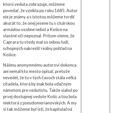
ktorú veduta zobrazuje, môžeme
povedať, že vznikla po roku 1685. Autor
nie je známy a s istotou môžeme tvrdiť
akurát to, že onej jesene tu s cisárskou
armádou osobne nebol a Košice na
vlastné oči nepoznal. Pritom vieme, že
Caprara tu vtedy mal so sebou ľudí,
schopných nakresliť reálny pohľad na
Košice.
Nášmu anonymnému autorovi dokonca
ani nemal kto mesto opísať, pretože
nevedel, že tu v tých časoch stála veľká
citadela, ktorá by inak bola vďačným
námetom pre vedutistu. Takže siahol po
prvej dostupnej vedute Košíc a tou bola
niektorá z pseudomerianovských. A my
si tak môžeme byť istí, že kapitulačná