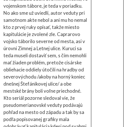
vojenskom tábore, je teda v poriadku.
No ako sme už uviedli, autor veduty pri
samotnom akte nebol a ani mu ho nemal
kto z prvej ruky opísať, takže miesto
kapitulácie je zvolené zle. Caprarovo
vojsko táborilo severne od mesta, asi v
úrovni Zimnej a Letnej ulice. Kuruci sa
teda museli dostaviť sem, s čím nemohli
mať žiaden problém, pretože cisárske
obliehacie oddiely útočili na hradby od
severovýchodu /akoby na horný koniec
dnešnej Štefánikovej ulice/ a obe
mestské brány boli voľne priechodné.
Kto seriál pozorne sledoval vie, že
pseudomerianovské veduty podávajú
pohľad na mesto od západu a tak by sa
podľa popisovanej grafiky mala
odohrávať kapitulácia kdesi pod svahmi