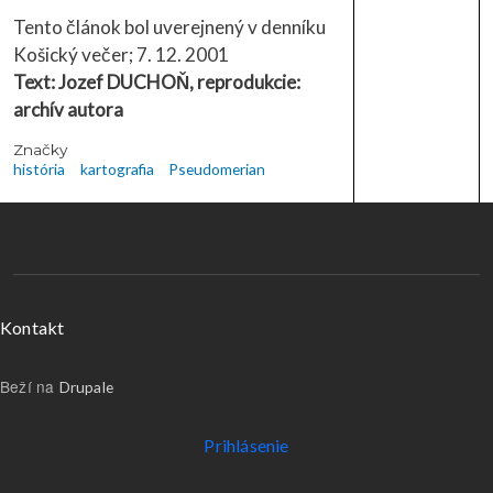
Tento článok bol uverejnený v denníku
Košický večer; 7. 12. 2001
Text: Jozef DUCHOŇ, reprodukcie:
archív autora
Značky
história
kartografia
Pseudomerian
Menu v päte
Kontakt
Beží na
Drupale
Používateľské menu
Prihlásenie