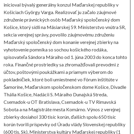
inicioval bývalý generálny konzul Maďarskej republiky v
Košiciach György Varga. Realizovať ju začalo záujmové
združenie právnických osôb Maďarský spoločenský dom
Košice, ktorý sídli na Mäsiarskej 59. Ministerstvo vnútra SR,
sekcia verejnej správy, povolilo záujmovému združeniu
Maďarský spoločenský dom konanie verejnej zbierky na
vyhotovenie pomníka so sochou košického rodáka,
spisovateľa Sándora Máraiho od 1. júna 2003 do konca tohto
roka. Finančné prostriedky sa zhromažďovali prevodmi z
účtov, poštovými poukážkami a priamym výberom do
pokladničiek, ktoré boli umiestnené vo Fórum inštitúte v
Šamoríne, Maďarskom spoločenskom dome Košice, Divadle
Thália Košice, Nadácii S. Máraiho Dunajská Streda,
Csemadok-u OT Bratislava, Csemadok-u TV Rimavská
Sobota a na Magistráte mesta Komárno. Výnos z verejnej
zbierky dosiahol 330 tisíc korún, ďalších spolu 650 tisíc
korún tvorili príspevky od Úradu vlády Slovenskej republiky
(600 tis. Sk), Ministerstva kultúry Maďarskej republiky (1