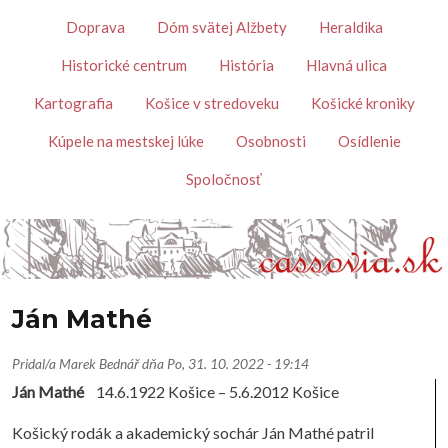
Skočiť na hlavný obsah
Témy
Doprava
Dóm svätej Alžbety
Heraldika
Historické centrum
História
Hlavná ulica
Kartografia
Košice v stredoveku
Košické kroniky
Kúpele na mestskej lúke
Osobnosti
Osídlenie
Spoločnosť
Ján Mathé
Pridal/a
Marek Bednář
dňa
Po, 31. 10. 2022 - 19:14
Ján Mathé
14.6.1922 Košice – 5.6.2012 Košice
Košický rodák a akademický sochár Ján Mathé patril