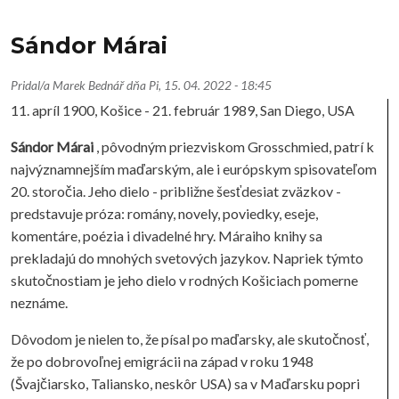
Sándor Márai
Pridal/a
Marek Bednář
dňa
Pi, 15. 04. 2022 - 18:45
11. apríl 1900, Košice - 21. február 1989, San Diego, USA
Sándor Márai
, pôvodným priezviskom Grosschmied, patrí k
najvýznamnejším maďarským, ale i európskym spisovateľom
20. storočia. Jeho dielo - približne šesťdesiat zväzkov -
predstavuje próza: romány, novely, poviedky, eseje,
komentáre, poézia i divadelné hry. Máraiho knihy sa
prekladajú do mnohých svetových jazykov. Napriek týmto
skutočnostiam je jeho dielo v rodných Košiciach pomerne
neznáme.
Dôvodom je nielen to, že písal po maďarsky, ale skutočnosť,
že po dobrovoľnej emigrácii na západ v roku 1948
(Švajčiarsko, Taliansko, neskôr USA) sa v Maďarsku popri