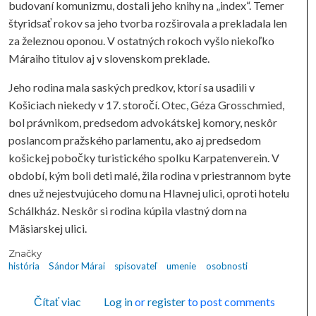
budovaní komunizmu, dostali jeho knihy na „index“. Temer
štyridsať rokov sa jeho tvorba rozširovala a prekladala len
za železnou oponou. V ostatných rokoch vyšlo niekoľko
Máraiho titulov aj v slovenskom preklade.
Jeho rodina mala saských predkov, ktorí sa usadili v
Košiciach niekedy v 17. storočí. Otec, Géza Grosschmied,
bol právnikom, predsedom advokátskej komory, neskôr
poslancom pražského parlamentu, ako aj predsedom
košickej pobočky turistického spolku Karpatenverein. V
období, kým boli deti malé, žila rodina v priestrannom byte
dnes už nejestvujúceho domu na Hlavnej ulici, oproti hotelu
Schálkház. Neskôr si rodina kúpila vlastný dom na
Mäsiarskej ulici.
Značky
história
Sándor Márai
spisovateľ
umenie
osobnosti
o Sándor Márai
Čítať viac
Log in
or
register
to post comments