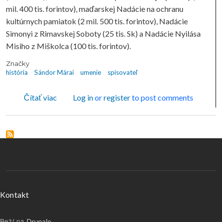
mil. 400 tis. forintov), maďarskej Nadácie na ochranu
kultúrnych pamiatok (2 mil. 500 tis. forintov), Nadácie
Simonyi z Rimavskej Soboty (25 tis. Sk) a Nadácie Nyilása
Misiho z Miškolca (100 tis. forintov).
Značky
história
Sándor Márai
umenie
spisovateľ
o Socha košického rodáka, významného spisovat
Čítať viac
Log in
or
register
to post comments
Menu v päte
Kontakt
Beží na
Drupale