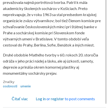
prevažovala najmä portrétová tvorba. Patril k mála
akademicky školených sochárov v Košiciach. Preto
neprekvapuje, že v roku 1963 sa stal predsedom krajskej
organizácie zväzu výtvarníkov; bol tiež členom komisie pre
schvaľovanie československých mincí pri štátnej banke v
Prahe a sochárskej komisie pri Slovenskom fonde
výtvarných umení v Bratislave. V tomto období veľa
cestoval do Prahy, Berlína, Sofie, Benátok a iných miest.
Druhé obdobie Mathého tvorby v 60. rokoch 20. storočia
odráža v jeho práci nádej a lásku, ale aj úzkosti, samoty,
depresie a prináša okrem komornej plastiky aj
monumentálny sochársky prejav.
Značky
osobnosti
umenie
o Ján Mathé
Čítať viac
Log in
or
register
to post comments