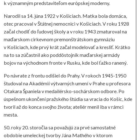
k významným predstaviteľom európskej moderny.
Narodil sa 14. júna 1922 v Košiciach. Matka bola domáca,
otec pracoval v Štátnej nemocnici v Košiciach. V roku 1928
začal chodiť do ľudovej školy a v roku 1943 zmaturoval na
maďarskom cirkevnom premonštrátskom gymnáziu
v Košiciach, kde prvý krát začal modelovať a kresliť. Krátko
na to sa zúčastnil ako poddôstojník maďarskej armády
bojov na východnom fronte v Rusku, kde bol ťažko ranený.
Po návrate z frontu odišiel do Prahy. V rokoch 1945-1950
študoval na Akadémií výtvarných umení v Prahe u profesora
Otakara Španiela v medailérsko-sochárskom odbore. Po
úspešnom ukončení pražského štúdia sa vracia do Košíc, kde
tvoril až do konca svojho života; ateliér menil iba v rámci
mesta.
50. roky 20. storočia sa považujú za prvé samostatné
obdobie umeleckej tvorby Jána Mathého v ktorom