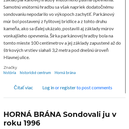
Samotnú vnútornú hradbu sa však napriek dodatočnému
sondovaniu nepodarilo vo výkopoch zachytiť. Parkánový
múr bol postavený z fylitovej bridlice a z tohto druhu
kameňa, ako sa ďalej ukázalo, postavili aj základy múrov
vonkajšieho opevnenia. Šírka parkánovej hradby bola na
tomto mieste 100 centimetrov a jej základy zapustené až do
štrkových vrstiev siahali 3,2 metra pod dnešnú úroveň
Hlavnej ulice.
Značky
história
historické centrum
Horná brána
o HORNÁ BRÁNA Sondovali ju v roku 1996
Čítať viac
Log in
or
register
to post comments
HORNÁ BRÁNA Sondovali ju v
roku 1996