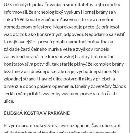
Už v minulých pokračovaniach sme čitateľov tejto rubriky
informovali, že archeologický výskum Hornej brány sa v
roku 1996 konal v značnom časovom strese a na veľmi
obmedzenom priestore. Neprekvapuje preto, že priniesol
viac otázok ako konkrétnych odpovedí. Nepodarilo sa zistiť
to najhlavnejšie - presnú polohu samotnej brány. Iba na
základe časti čelného muriva veže a zvyškov rondelu
zachyteného v pásme korvínovskej hradby bolo možné
konštatovať /a potvrdiť tak staršie plány/, že komplex brány
ležal nie v osi dnešnej ulice, ale na jej východnej strane. Na
západnej strane Hlavnej ulice potvrdili nálezy priebeh a
dimenzie oboch pásiem opevnenia. Dnešný záverečný článok
seriálu nám priblíži výsledky výskumu práve v tejto časti
ulice.
ĽUDSKÁ KOSTRA V PARKÁNE
Prvým múrom, odkrytým v severozápadnej časti ulice, bol
základ parkánovej hradby vnútorného pásma opevnenia.