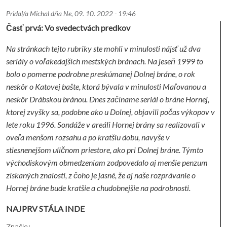
Pridal/a
Michal
dňa
Ne, 09. 10. 2022 - 19:46
Časť prvá: Vo svedectvách predkov
Na stránkach tejto rubriky ste mohli v minulosti nájsť už dva
seriály o voľakedajších mestských bránach. Na jeseň 1999 to
bolo o pomerne podrobne preskúmanej Dolnej bráne, o rok
neskôr o Katovej bašte, ktorá bývala v minulosti Maľovanou a
neskôr Drábskou bránou. Dnes začíname seriál o bráne Hornej,
ktorej zvyšky sa, podobne ako u Dolnej, objavili počas výkopov v
lete roku 1996. Sondáže v areáli Hornej brány sa realizovali v
oveľa menšom rozsahu a po kratšiu dobu, navyše v
stiesnenejšom uličnom priestore, ako pri Dolnej bráne. Týmto
východiskovým obmedzeniam zodpovedalo aj menšie penzum
získaných znalostí, z čoho je jasné, že aj naše rozprávanie o
Hornej bráne bude kratšie a chudobnejšie na podrobnosti.
NAJPRV STÁLA INDE
Značky