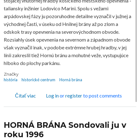
stojacej vnútornej hradby košického mestského opevnenia -
taliansky inžinier Lodovico Marini. Spolu s vežami
arpádovskej fázy ju pozoruhodne detailne vyznačil v južnej a
východnej časti, v úseku od Hnilnej brány až po zlom a
odskok trasy opevnenia na severovýchodnom obvode.
Rozsiahly úsek opevnenia na severnom a západnom obvode
však vyznačil inak, v podobe extrémne hrubej hradby, v jej
línii zakreslil tiež Hornú bránu a mohutné veže, vystupujúce
hlboko do plochy parkánu.
Značky
história
historické centrum
Horná brána
o HORNÁ BRÁNA Sondovali ju v roku 1996
Čítať viac
Log in
or
register
to post comments
HORNÁ BRÁNA Sondovali ju v
roku 1996