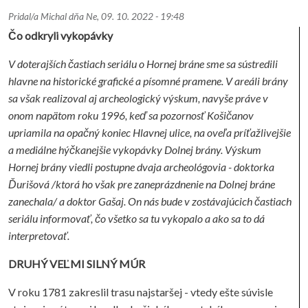
Pridal/a
Michal
dňa
Ne, 09. 10. 2022 - 19:48
Čo odkryli vykopávky
V doterajších častiach seriálu o Hornej bráne sme sa sústredili
hlavne na historické grafické a písomné pramene. V areáli brány
sa však realizoval aj archeologický výskum, navyše práve v
onom napätom roku 1996, keď sa pozornosť Košičanov
upriamila na opačný koniec Hlavnej ulice, na oveľa príťažlivejšie
a mediálne hýčkanejšie vykopávky Dolnej brány. Výskum
Hornej brány viedli postupne dvaja archeológovia - doktorka
Ďurišová /ktorá ho však pre zaneprázdnenie na Dolnej bráne
zanechala/ a doktor Gašaj. On nás bude v zostávajúcich častiach
seriálu informovať, čo všetko sa tu vykopalo a ako sa to dá
interpretovať.
DRUHÝ VEĽMI SILNÝ MÚR
V roku 1781 zakreslil trasu najstaršej - vtedy ešte súvisle