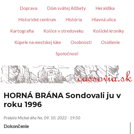
Skočiť na hlavný obsah
Témy
Doprava
Dóm svätej Alžbety
Heraldika
Historické centrum
História
Hlavná ulica
Kartografia
Košice v stredoveku
Košické kroniky
Kúpele na mestskej lúke
Osobnosti
Osídlenie
Spoločnosť
HORNÁ BRÁNA Sondovali ju v
roku 1996
Pridal/a
Michal
dňa
Ne, 09. 10. 2022 - 19:50
Dokončenie