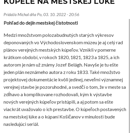
KÚPELE NA MESTSKEJ LÚKE
Pridal/a
Michal
dňa
Po, 03. 10. 2022 - 20:56
Pohľad do dejín mestskej čistotnosti
Medzi množstvom polozabudnutých starých výkresov
deponovaných vo Východoslovenskom múzeu je aj celý rad
plánov verejných mestských kúpeľov. Vznikli v pomerne
krátkom období, v rokoch 1820, 1821, 1823 a 1825, a ich
autorom je nám už známy Jozef Belágh. Navyše je tu ešte
jeden plán neznámeho autora z roku 1833. Také množstvo
projektovej dokumentácie kvôli jedinej, neveľmi významnej
verejnej stavbe je pozoruhodné, a svedčí o tom, že v meste sa
zdĺhavo a komplikovane rozhodovali, kým k výstavbe
nových verejných kúpeľov pristúpili, a aj potom sa ešte
viackrát uvažovalo o ich prestavbe. O kúpeľoch postavených
na mestskej lúke a o kúpaní Košičanov v minulosti bude
nasledujúci seriál.