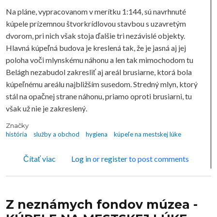
Na pláne, vypracovanom v merítku 1:144, sú navrhnuté
kúpele prízemnou štvorkrídlovou stavbou s uzavretým
dvorom, pri nich však stoja ďalšie tri nezávislé objekty.
Hlavná kúpeľná budova je kreslená tak, že je jasná aj jej
poloha voči mlynskému náhonu a len tak mimochodom tu
Belágh nezabudol zakresliť aj areál brusiarne, ktorá bola
kúpeľnému areálu najbližším susedom. Stredný mlyn, ktorý
stál na opačnej strane náhonu, priamo oproti brusiarni, tu
však už nie je zakreslený.
Značky
história
služby a obchod
hygiena
kúpeľe na mestskej lúke
o Z neznámych fondov múzea - KÚPELE NA M
Čítať viac
Log in
or
register
to post comments
Z neznámych fondov múzea -