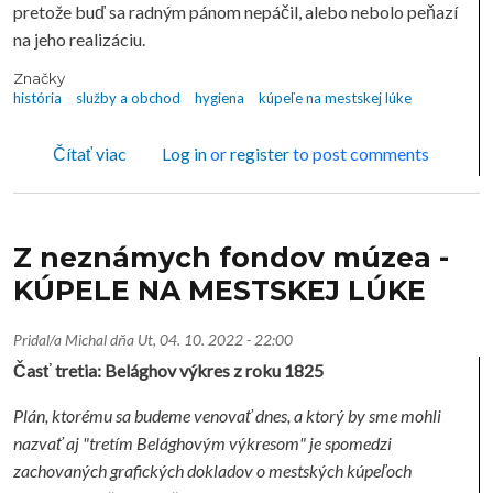
pretože buď sa radným pánom nepáčil, alebo nebolo peňazí
na jeho realizáciu.
Značky
história
služby a obchod
hygiena
kúpeľe na mestskej lúke
o Z neznámych fondov múzea - KÚPELE NA M
Čítať viac
Log in
or
register
to post comments
Z neznámych fondov múzea -
KÚPELE NA MESTSKEJ LÚKE
Pridal/a
Michal
dňa
Ut, 04. 10. 2022 - 22:00
Časť tretia: Belághov výkres z roku 1825
Plán, ktorému sa budeme venovať dnes, a ktorý by sme mohli
nazvať aj "tretím Belághovým výkresom" je spomedzi
zachovaných grafických dokladov o mestských kúpeľoch