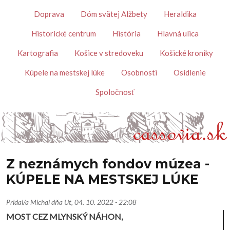
Skočiť na hlavný obsah
Témy
Doprava
Dóm svätej Alžbety
Heraldika
Historické centrum
História
Hlavná ulica
Kartografia
Košice v stredoveku
Košické kroniky
Kúpele na mestskej lúke
Osobnosti
Osídlenie
Spoločnosť
Z neznámych fondov múzea -
KÚPELE NA MESTSKEJ LÚKE
Pridal/a
Michal
dňa
Ut, 04. 10. 2022 - 22:08
MOST CEZ MLYNSKÝ NÁHON,