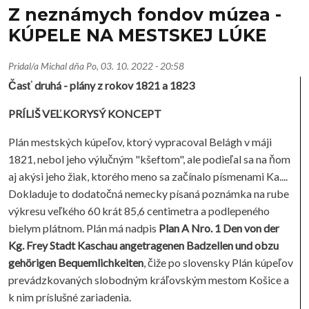
Z neznámych fondov múzea -
KÚPELE NA MESTSKEJ LÚKE
Pridal/a
Michal
dňa
Po, 03. 10. 2022 - 20:58
Časť druhá - plány z rokov 1821 a 1823
PRÍLIŠ VEĽKORYSÝ KONCEPT
Plán mestských kúpeľov, ktorý vypracoval Belágh v máji
1821, nebol jeho výlučným "kšeftom", ale podieľal sa na ňom
aj akýsi jeho žiak, ktorého meno sa začínalo písmenami Ka....
Dokladuje to dodatočná nemecky písaná poznámka na rube
výkresu veľkého 60 krát 85,6 centimetra a podlepeného
bielym plátnom. Plán má nadpis
Plan A Nro. 1 Den von der
Kg. Frey Stadt Kaschau angetragenen Badzellen und obzu
gehörigen Bequemlichkeiten
, čiže po slovensky Plán kúpeľov
prevádzkovaných slobodným kráľovským mestom Košice a
k nim príslušné zariadenia.