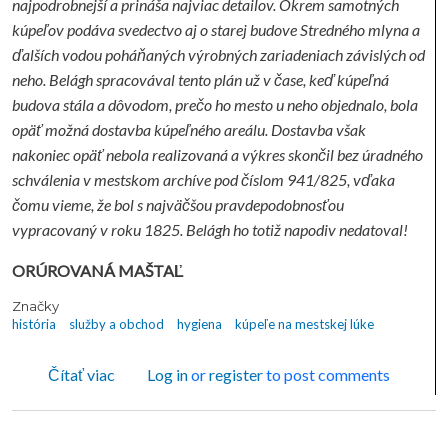
najpodrobnejší a prináša najviac detailov. Okrem samotných
kúpeľov podáva svedectvo aj o starej budove Stredného mlyna a
ďalších vodou poháňaných výrobných zariadeniach závislých od
neho. Belágh spracovával tento plán už v čase, keď kúpeľná
budova stála a dôvodom, prečo ho mesto u neho objednalo, bola
opäť možná dostavba kúpeľného areálu. Dostavba však
nakoniec opäť nebola realizovaná a výkres skončil bez úradného
schválenia v mestskom archíve pod číslom 941/825, vďaka
čomu vieme, že bol s najväčšou pravdepodobnosťou
vypracovaný v roku 1825. Belágh ho totiž napodiv nedatoval!
ORÚROVANÁ MAŠTAĽ
Značky
história
služby a obchod
hygiena
kúpeľe na mestskej lúke
o Z neznámych fondov múzea - KÚPELE NA M
Čítať viac
Log in
or
register
to post comments