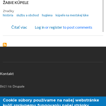
ŽABIE KÚPELE
Značky
história
služby a obchod
hygiena
kúpeľe na mestskej lúke
o Z neznámych fondov múzea - KÚPELE NA M
Čítať viac
Log in
or
register
to post comments
Menu v päte
Kontakt
Beží na
Drupale
Používateľské menu
Prihlásenie
Cookie súbory používame na našej webstránke
kvôli správnemu fungovaniu našej stránky,