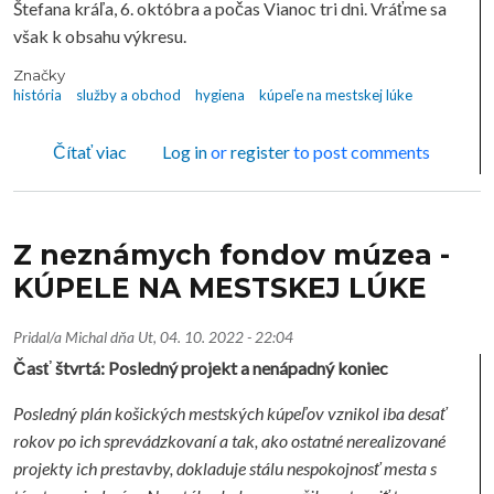
Štefana kráľa, 6. októbra a počas Vianoc tri dni. Vráťme sa
však k obsahu výkresu.
Značky
história
služby a obchod
hygiena
kúpeľe na mestskej lúke
o Z neznámych fondov múzea - KÚPELE NA M
Čítať viac
Log in
or
register
to post comments
Z neznámych fondov múzea -
KÚPELE NA MESTSKEJ LÚKE
Pridal/a
Michal
dňa
Ut, 04. 10. 2022 - 22:04
Časť štvrtá: Posledný projekt a nenápadný koniec
Posledný plán košických mestských kúpeľov vznikol iba desať
rokov po ich sprevádzkovaní a tak, ako ostatné nerealizované
projekty ich prestavby, dokladuje stálu nespokojnosť mesta s