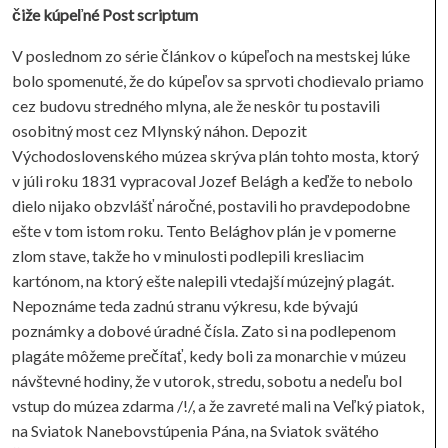
čiže kúpeľné Post scriptum
V poslednom zo série článkov o kúpeľoch na mestskej lúke
bolo spomenuté, že do kúpeľov sa sprvoti chodievalo priamo
cez budovu stredného mlyna, ale že neskôr tu postavili
osobitný most cez Mlynský náhon. Depozit
Východoslovenského múzea skrýva plán tohto mosta, ktorý
v júli roku 1831 vypracoval Jozef Belágh a keďže to nebolo
dielo nijako obzvlášť náročné, postavili ho pravdepodobne
ešte v tom istom roku. Tento Belághov plán je v pomerne
zlom stave, takže ho v minulosti podlepili kresliacim
kartónom, na ktorý ešte nalepili vtedajší múzejný plagát.
Nepoznáme teda zadnú stranu výkresu, kde bývajú
poznámky a dobové úradné čísla. Zato si na podlepenom
plagáte môžeme prečítať, kedy boli za monarchie v múzeu
návštevné hodiny, že v utorok, stredu, sobotu a nedeľu bol
vstup do múzea zdarma /!/, a že zavreté mali na Veľký piatok,
na Sviatok Nanebovstúpenia Pána, na Sviatok svätého