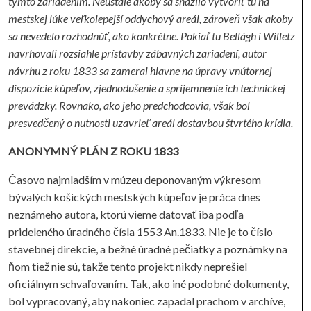
týmto zariadením. Neustále akoby sa snažilo vytvoriť tu na
mestskej lúke veľkolepejší oddychový areál, zároveň však akoby
sa nevedelo rozhodnúť, ako konkrétne. Pokiaľ tu Bellágh i Willetz
navrhovali rozsiahle prístavby zábavných zariadení, autor
návrhu z roku 1833 sa zameral hlavne na úpravy vnútornej
dispozície kúpeľov, zjednodušenie a spríjemnenie ich technickej
prevádzky. Rovnako, ako jeho predchodcovia, však bol
presvedčený o nutnosti uzavrieť areál dostavbou štvrtého krídla.
ANONYMNÝ PLÁN Z ROKU 1833
Časovo najmladším v múzeu deponovaným výkresom
bývalých košických mestských kúpeľov je práca dnes
neznámeho autora, ktorú vieme datovať iba podľa
prideleného úradného čísla 1553 An.1833. Nie je to číslo
stavebnej direkcie, a bežné úradné pečiatky a poznámky na
ňom tiež nie sú, takže tento projekt nikdy neprešiel
oficiálnym schvaľovaním. Tak, ako iné podobné dokumenty,
bol vypracovaný, aby nakoniec zapadal prachom v archíve,